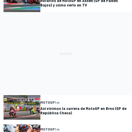
Horarios de MotoGP en Assen (GP de Países
Bajos) y cómo verlo en TV
MOTOGP
1 m
Así vivimos la carrera de MotoGP en Brno (GP de
República Checa)
MOTOGP
1 m