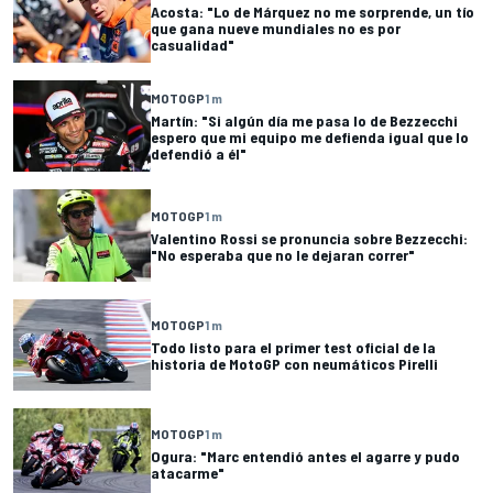
Acosta: "Lo de Márquez no me sorprende, un tío
que gana nueve mundiales no es por
casualidad"
MOTOGP
1 m
Martín: "Si algún día me pasa lo de Bezzecchi
espero que mi equipo me defienda igual que lo
defendió a él"
MOTOGP
1 m
Valentino Rossi se pronuncia sobre Bezzecchi:
"No esperaba que no le dejaran correr"
MOTOGP
1 m
Todo listo para el primer test oficial de la
historia de MotoGP con neumáticos Pirelli
MOTOGP
1 m
Ogura: "Marc entendió antes el agarre y pudo
atacarme"