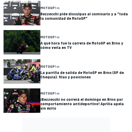
MOTOGP
1 m
Bezzecchi pide disculpas al comisario y a "toda
la comunidad de MotoGP"
MOTOGP
1 m
A qué hora fue la carrera de MotoGP en Brno y
cómo verla en TV
MOTOGP
1 m
La parrilla de salida de MotoGP en Brno (GP de
Chequia): filas y posiciones
MOTOGP
1 m
¡Bezzecchi no correrá el domingo en Brno por
comportamiento antideportivo! Aprilia apela
sin éxito