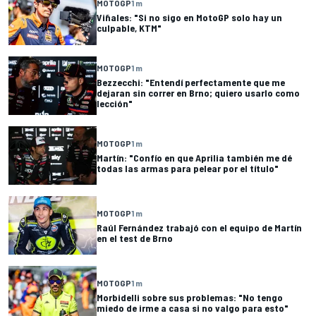
MOTOGP
1 m
Viñales: "Si no sigo en MotoGP solo hay un
culpable, KTM"
MOTOGP
1 m
Bezzecchi: "Entendí perfectamente que me
dejaran sin correr en Brno; quiero usarlo como
lección"
MOTOGP
1 m
Martín: "Confío en que Aprilia también me dé
todas las armas para pelear por el título"
MOTOGP
1 m
Raúl Fernández trabajó con el equipo de Martín
en el test de Brno
MOTOGP
1 m
Morbidelli sobre sus problemas: "No tengo
miedo de irme a casa si no valgo para esto"