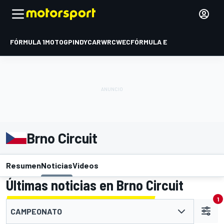
FÓRMULA 1
MOTOGP
INDYCAR
WRC
WEC
FÓRMULA E
Brno Circuit
Resumen
Noticias
Videos
Últimas noticias en Brno Circuit
1
CAMPEONATO