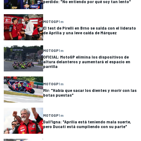
perdido: "No entiendo por qué soy tan lento"
MOTOGP
1 m
El test de Pirelli en Brno se salda con el liderato
de Aprilia y una leve caída de Márquez
MOTOGP
1 m
OFICIAL: MotoGP elimina los dispositivos de
altura delanteros y aumentará el espacio en
parrilla
MOTOGP
1 m
Mir: "Había que sacar los dientes y morir con las
botas puestas"
MOTOGP
1 m
Dall'Igna: "Aprilia está teniendo mala suerte,
pero Ducati está cumpliendo con su parte"