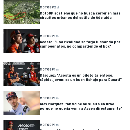
MOTOGP
2 d
MotoGP sostiene que no busca correr en más
circuitos urbanos del estilo de Adelaida
MOTOGP
1 m
Acosta: "Una rivalidad se forja luchando por
campeonatos, no compartiendo el box"
MOTOGP
1 m
Márquez: "Acosta es un piloto talentoso,
rápido, joven; es un buen fichaje para Ducati”
MOTOGP
1 m
Alex Márquez: "Anticipé mi vuelta en Brno
porque no quería venir a Assen directamente"
MOTOGP
1 m