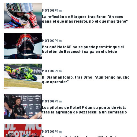
MOTOGP
1 m
La reflexión de Márquez tras Brno: "A veces
gana el que más resiste, no el que más tiene"
MOTOGP
1 m
Por qué MotoGP no se puede permitir que el
bofetón de Bezzecchi caiga en el olvido
MOTOGP
1 m
Di Giannantonio, tras Brno: "Aún tengo mucho
que aprender"
MOTOGP
1 m
Los pilotos de MotoGP dan su punto de vista
tras la agresión de Bezzecchi a un comisario
MOTOGP
1 m