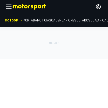
MOTOGP
PORTADA
NOTICIAS
CALENDARIO
RESULTADOS
CLASIFICA