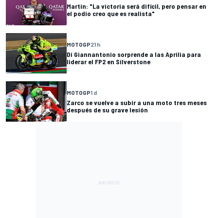
Martin: "La victoria será difícil, pero pensar en
el podio creo que es realista"
MOTOGP
21 h
Di Giannantonio sorprende a las Aprilia para
liderar el FP2 en Silverstone
MOTOGP
1 d
Zarco se vuelve a subir a una moto tres meses
después de su grave lesión