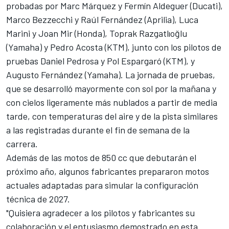
probadas por Marc Márquez y
Fermín Aldeguer
(
Ducati
),
Marco Bezzecchi
y
Raúl Fernández
(Aprilia),
Luca
Marini
y
Joan Mir
(
Honda
), Toprak Razgatlıoğlu
(
Yamaha
) y
Pedro Acosta
(
KTM
), junto con los pilotos de
pruebas Daniel Pedrosa y
Pol Espargaró
(KTM), y
Augusto Fernández
(Yamaha). La jornada de pruebas,
que se desarrolló mayormente con sol por la mañana y
con cielos ligeramente más nublados a partir de media
tarde, con temperaturas del aire y de la pista similares
a las registradas durante el fin de semana de la
carrera.
Además de las motos de 850 cc que debutarán el
próximo año, algunos fabricantes prepararon motos
actuales adaptadas para simular la configuración
técnica de 2027.
"Quisiera agradecer a los pilotos y fabricantes su
colaboración y el entusiasmo demostrado en esta