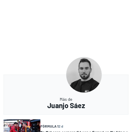
Más de
Juanjo Sáez
FÓRMULA 1
2 d