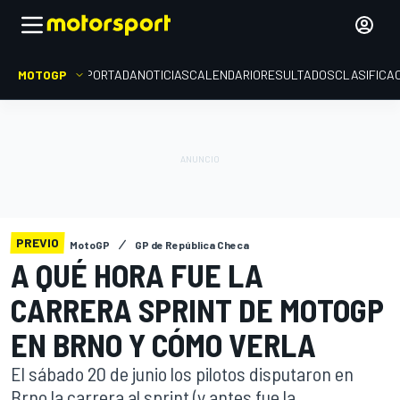
MOTOGP
PORTADA
NOTICIAS
CALENDARIO
RESULTADOS
CLASIFICA
PREVIO
MotoGP
GP de República Checa
A QUÉ HORA FUE LA
CARRERA SPRINT DE MOTOGP
EN BRNO Y CÓMO VERLA
El sábado 20 de junio los pilotos disputaron en
Brno la carrera al sprint (y antes fue la