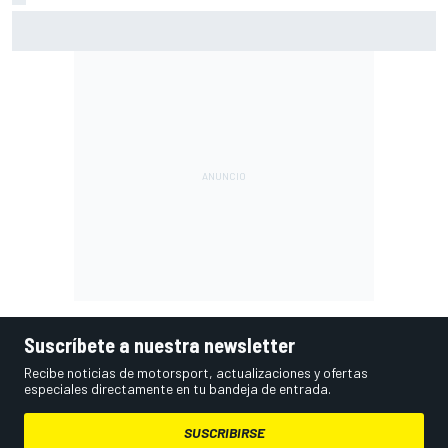
Por qué los progresos "no satisfacen" a Red Bull hasta
darle a Verstappen un coche ganador
Suscríbete a nuestra newsletter
Recibe noticias de motorsport, actualizaciones y ofertas
especiales directamente en tu bandeja de entrada.
SUSCRIBIRSE