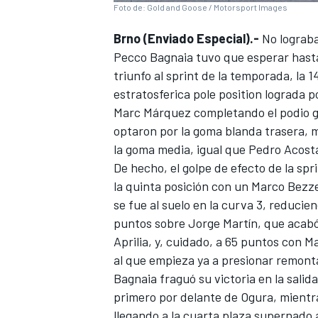
Foto de: Gold and Goose / Motorsport Images
Brno (Enviado Especial).-
No lograba
Pecco Bagnaia
tuvo que esperar hasta
triunfo al sprint de la temporada, la 1
estratosferica pole position lograda 
Marc Márquez
completando el podio g
optaron por la goma blanda trasera, m
la goma media, igual que
Pedro Acost
De hecho, el golpe de efecto de la sp
la quinta posición con un
Marco Bezz
se fue al suelo en la curva 3, reducie
puntos sobre
Jorge Martín
, que acab
Aprilia, y, cuidado, a 65 puntos con M
al que empieza ya a presionar remont
Bagnaia fraguó su victoria en la sali
primero por delante de Ogura, mientra
llegando a la cuarta plaza supernado