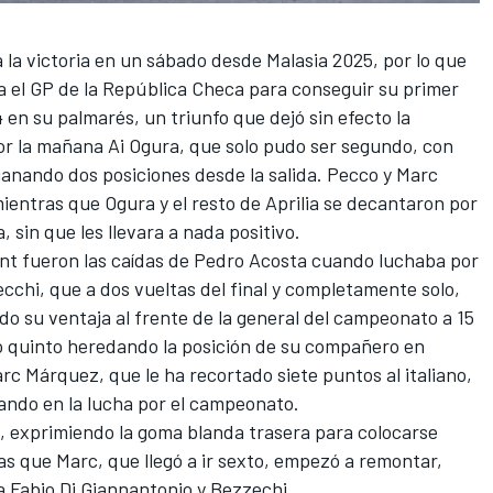
 la victoria en un sábado desde Malasia 2025, por lo que
 el GP de la República Checa para conseguir su primer
4 en su palmarés, un triunfo que dejó sin efecto la
por la mañana
Ai Ogura
, que solo pudo ser segundo, con
anando dos posiciones desde la salida. Pecco y Marc
ientras que Ogura y el resto de
Aprilia
se decantaron por
a
, sin que les llevara a nada positivo.
rint fueron las caídas de Pedro Acosta cuando luchaba por
ecchi
, que a dos vueltas del final y completamente solo,
ndo su ventaja al frente de la general del campeonato a 15
ó quinto heredando la posición de su compañero en
arc Márquez, que le ha recortado siete puntos al italiano,
ando en la lucha por el campeonato.
da, exprimiendo la goma blanda trasera para colocarse
s que Marc, que llegó a ir sexto, empezó a remontar,
 a
Fabio Di Giannantonio
y Bezzechi.