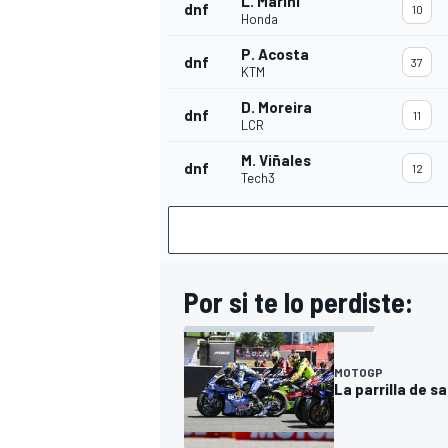
L. Marini
dnf
10
Honda
P. Acosta
dnf
37
KTM
D. Moreira
dnf
11
LCR
M. Viñales
dnf
12
Tech3
Por si te lo perdiste:
MOTOGP
La parrilla de s