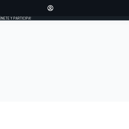
Haz que tu voz se escuche
comentando los artículos
 ÚNETE Y PARTICIPA!
INICIAR SESIÓN
EDICIÓN
ESPAÑA