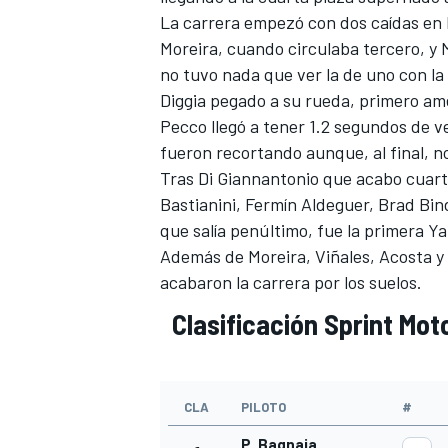
La carrera empezó con dos caídas en l
Moreira
, cuando circulaba tercero, y
no tuvo nada que ver la de uno con la 
Diggia pegado a su rueda, primero ame
Pecco llegó a tener 1.2 segundos de 
fueron recortando aunque, al final, n
Tras Di Giannantonio que acabo cuart
Bastianini
,
Fermín Aldeguer
,
Brad Bin
que salía penúltimo, fue la primera
Y
Además de Moreira, Viñales, Acosta 
MÁS CATEGORÍAS
acabaron la carrera por los suelos.
Clasificación Sprint Mot
CLA
PILOTO
#
P. Bagnaia