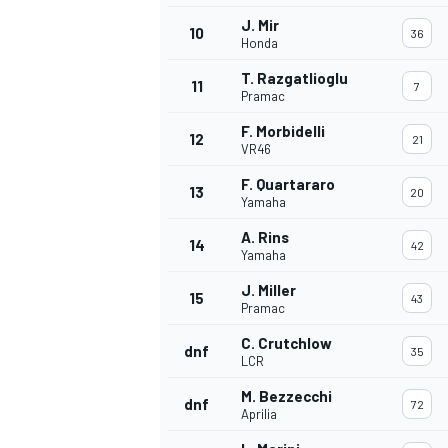
J. Mir
10
36
Honda
T. Razgatlioglu
11
7
Pramac
F. Morbidelli
12
21
VR46
F. Quartararo
13
20
Yamaha
A. Rins
14
42
Yamaha
J. Miller
15
43
Pramac
C. Crutchlow
dnf
35
LCR
M. Bezzecchi
dnf
72
Aprilia