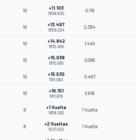
+11.103
10
0.119
19'06.630
+13.497
10
2.394
19'09.024
+14.942
10
1.445
19'10.469
+15.038
10
0.096
19'10.565
+15.535
10
0.497
19'11.062
+16.151
10
0.616
19'11.678
+1 Vuelta
9
1 Vuelta
18'58.262
+2 Vueltas
8
1 Vuelta
15'27.023