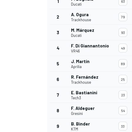
1
63
Ducati
A. Ogura
2
79
Trackhouse
M. Márquez
3
93
Ducati
F. Di Giannantonio
4
49
VR46
J. Martín
5
89
Aprilia
R. Fernández
6
25
Trackhouse
E. Bastianini
7
23
Tech3
F. Aldeguer
8
54
Gresini
B. Binder
9
33
KTM