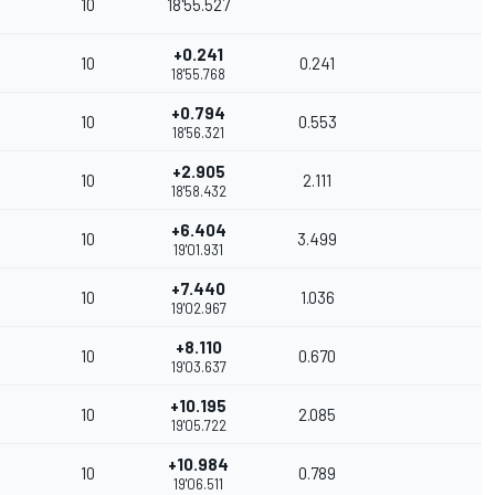
10
18'55.527
1
+0.241
10
0.241
18'55.768
+0.794
10
0.553
7
18'56.321
+2.905
10
2.111
18'58.432
+6.404
10
3.499
19'01.931
+7.440
10
1.036
19'02.967
+8.110
10
0.670
19'03.637
+10.195
10
2.085
19'05.722
+10.984
10
0.789
1
19'06.511