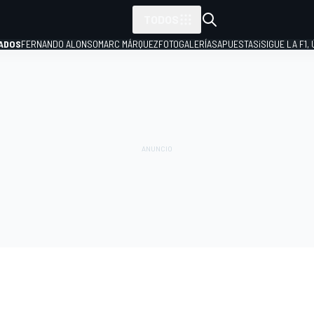
TODOS
ADOS
FERNANDO ALONSO
MARC MÁRQUEZ
FOTOGALERÍAS
APUESTAS
¡SIGUE LA F1,
P