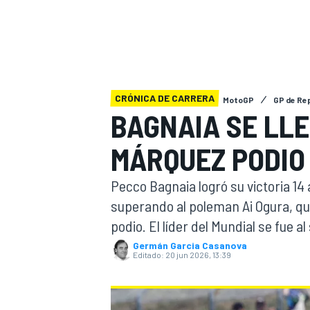
INDYCAR
WRC
CRÓNICA DE CARRERA
MotoGP
GP de Re
BAGNAIA SE LLE
MÁRQUEZ PODIO 
Pecco Bagnaia logró su victoria 14 
superando al poleman Ai Ogura, qu
podio. El líder del Mundial se fue al
WEC
FÓRMULA E
Germán Garcia Casanova
Editado:
20 jun 2026, 13:39