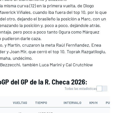
a misma curva (12) en la primera vuelta, de
Diogo
Maverick Viñales
, cuando iba fuera del top 10, por lo que
del otro, dejando el brasileño la posición a Marc, con un
nazando la posición y, poco a poco, dejándole atrás.
ventaja, pero poco a poco tanto Ogura como Márquez
o pudieron darle caza.
o, y Martín, cruzaron la meta Raúl Fernñandez,
Enea
der
y
Joan Mir
, que cerró el top 10.
Toprak Razgatlioglu
,
amaha
, undécimo.
y Bezzecchi, también
Luca Marini
y
Cal Crutchlow
oGP del GP de la R. Checa 2026:
Todas las estadísticas
VUELTAS
TIEMPO
INTERVALO
KM/H
PUN