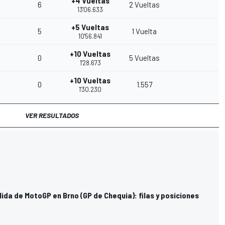
+4 Vueltas
6
2 Vueltas
13'06.633
+5 Vueltas
5
1 Vuelta
10'56.841
+10 Vueltas
0
5 Vueltas
1'28.673
+10 Vueltas
0
1.557
1'30.230
VER RESULTADOS
alida de MotoGP en Brno (GP de Chequia): filas y posiciones