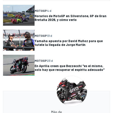
MOTOGP
4 d
Horarios de MotoGP en Silverstone, GP de Gran
Bretaña 2026, y cómo verlo
MOTOGP
13 d
Yamaha apuesta por David Muñoz para que
tutele la llegada de Jorge Martín
MOTOGP
23 d
En Aprilia creen que Bezzecchi "es el mismo,
solo hay que recuperar el espíritu adecuado"
Más de