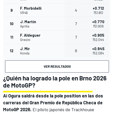
F. Morbidelli
+0.712
9
4
VR46
1'51.851
J. Martín
+0.770
10
7
Aprilia
1'51.909
F. Aldeguer
+0.905
11
7
Gresini
1'52.044
J. Mir
+0.945
12
6
Honda
1'52.084
VER RESULTADOS
¿Quién ha logrado la pole en Brno 2026
de MotoGP?
Ai Ogura saldrá desde la pole position en las dos
carreras del Gran Premio de República Checa de
MotoGP 2026.
El piloto japonés de
Trackhouse