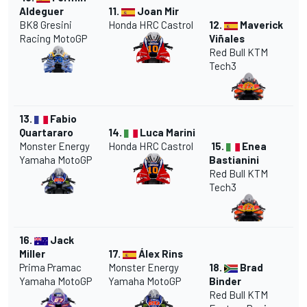
Aldeguer
11.
Joan Mir
BK8 Gresini
Honda HRC Castrol
12.
Maverick
Racing MotoGP
Viñales
Red Bull KTM
Tech3
13.
Fabio
Quartararo
14.
Luca Marini
Monster Energy
Honda HRC Castrol
15.
Enea
Yamaha MotoGP
Bastianini
Red Bull KTM
Tech3
16.
Jack
Miller
17.
Álex Rins
Prima Pramac
Monster Energy
18.
Brad
Yamaha MotoGP
Yamaha MotoGP
Binder
Red Bull KTM