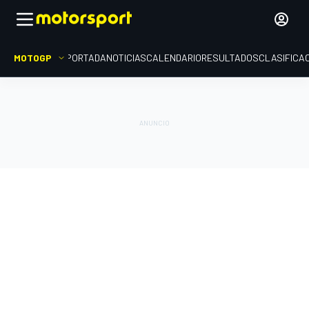
MOTOGP
PORTADA
NOTICIAS
CALENDARIO
RESULTADOS
CLASIFICA