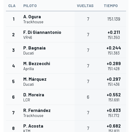
CLA
PILOTO
VUELTAS
TIEMPO
A. Ogura
1
7
1'51.139
Trackhouse
F. Di Giannantonio
+0.211
2
7
VR46
1'51.350
P. Bagnaia
+0.244
3
7
Ducati
1'51.383
M. Bezzecchi
+0.289
4
7
Aprilia
1'51.428
M. Márquez
+0.297
5
7
Ducati
1'51.436
D. Moreira
+0.552
6
6
LCR
1'51.691
R. Fernández
+0.633
7
7
Trackhouse
1'51.772
P. Acosta
+0.682
8
7
KTM
1'51.821