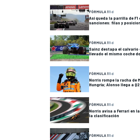
FÓRMULA 1
11 d
Así queda la parrilla de F1
sanciones: filas y posicio
FÓRMULA 1
11 d
Sainz destapa el calvario 
llevado el mismo coche do
FÓRMULA 1
11 d
Norris rompe la racha de 
Hungría; Alonso llega a Q2
FÓRMULA 1
11 d
Norris avisa a Ferrari en l
la clasificación
FÓRMULA 1
11 d