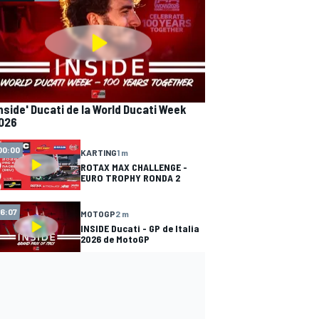
Inside' Ducati de la World Ducati Week
026
00:00
KARTING
1 m
ROTAX MAX CHALLENGE -
EURO TROPHY RONDA 2
16:07
MOTOGP
2 m
INSIDE Ducati - GP de Italia
2026 de MotoGP