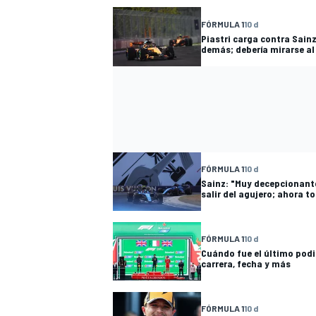
FÓRMULA 1
10 d
Piastri carga contra Sainz
demás; debería mirarse al
FÓRMULA 1
10 d
Sainz: "Muy decepcionan
MÁS CATEGORÍAS
salir del agujero; ahora t
FÓRMULA 1
10 d
Cuándo fue el último podio
carrera, fecha y más
FÓRMULA 1
10 d