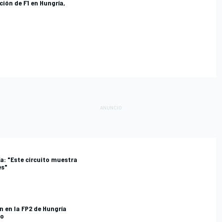
ción de F1 en Hungría,
a: "Este circuito muestra
es"
n en la FP2 de Hungría
to