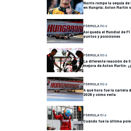
Norris rompe la sequía de
en Hungría; Aston Martin s
FÓRMULA 1
10 d
Así queda el Mundial de F1
puntos y posiciones
FÓRMULA 1
10 d
La diferente reacción de 
mejora de Aston Martin: ¿
FÓRMULA 1
10 d
A qué hora fue la carrera 
2026 y cómo verla
FÓRMULA 1
11 d
Cuándo fue la última pole 