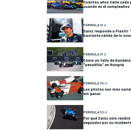
Cuántos años tiene cada pi
cuándo es el cumpleaños
FÓRMULA 1
9 d
Sainz responde a Piastri:
bastante válida de lo ocu
FÓRMULA 1
9 d
Cómo un fallo de bandera
"pesadilla" en Hungría
FÓRMULA 1
10 d
Los pilotos con más carre
sin ganar
FÓRMULA 1
10 d
Por qué Sainz solo recibió
segundos por su incidente