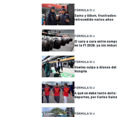
FÓRMULA 1
5 d
Sainz y Albon, frustrados:
retrocedido varios años
FÓRMULA 1
6 d
El cara a cara entre comp
en la F1 2026: ya sin imba
FÓRMULA 1
6 d
Vowles culpa a Alonso del
Hungría
FÓRMULA 1
6 d
A qué se debe tanto éxito
deportes, por Carlos Sain
FÓRMULA 1
8 d