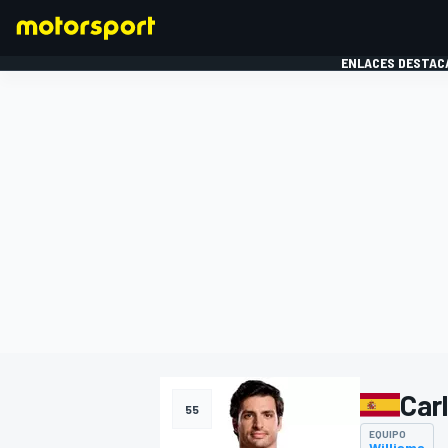
ENLACES DESTAC
FÓRMULA 1
MOTOG
Car
55
EQUIPO
Williams