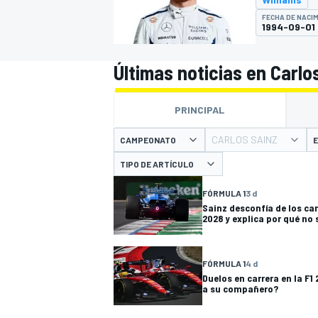
FECHA DE NACI
1994-09-01
INDYCAR
WRC
Últimas noticias en Carlo
PRINCIPAL
CARLOS SAINZ
CAMPEONATO
E
TIPO DE ARTÍCULO
FÓRMULA 1
3 d
Sainz desconfía de los ca
2028 y explica por qué no 
WEC
FÓRMULA E
FÓRMULA 1
4 d
Duelos en carrera en la F1
a su compañero?