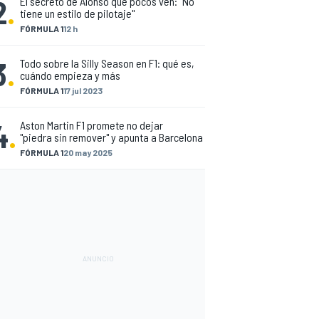
2
.
El secreto de Alonso que pocos ven: "No
tiene un estilo de pilotaje"
FÓRMULA 1
12 h
3
.
Todo sobre la Silly Season en F1: qué es,
cuándo empieza y más
FÓRMULA 1
17 jul 2023
4
.
Aston Martin F1 promete no dejar
"piedra sin remover" y apunta a Barcelona
FÓRMULA 1
20 may 2025