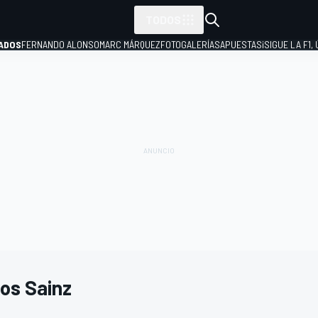
TODOS
ADOS
FERNANDO ALONSO
MARC MÁRQUEZ
FOTOGALERÍAS
APUESTAS
¡SIGUE LA F1,
P
los Sainz