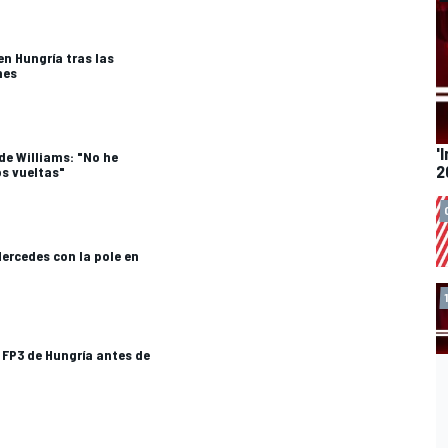
 en Hungría tras las
nes
'
de Williams: "No he
2
s vueltas"
Mercedes con la pole en
a FP3 de Hungría antes de