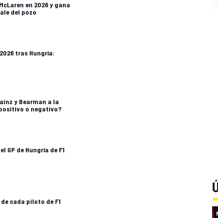
 McLaren en 2026 y gana
ale del pozo
 2026 tras Hungría:
Sainz y Bearman a la
positivo o negativo?
del GP de Hungría de F1
Ú
de cada piloto de F1