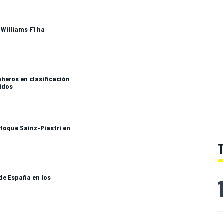
 Williams F1 ha
añeros en clasificación
tidos
 toque Sainz-Piastri en
 de España en los
z