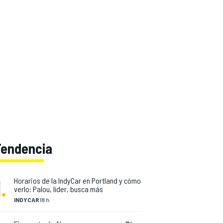
Tendencia
1
.
Horarios de la IndyCar en Portland y cómo
verlo: Palou, líder, busca más
INDYCAR
18 h