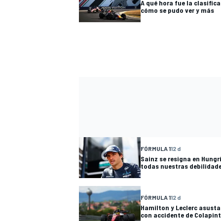
A qué hora fue la clasifica
cómo se pudo ver y más
FÓRMULA 1
12 d
Sainz se resigna en Hungrí
todas nuestras debilidad
FÓRMULA 1
12 d
Hamilton y Leclerc asusta
con accidente de Colapin