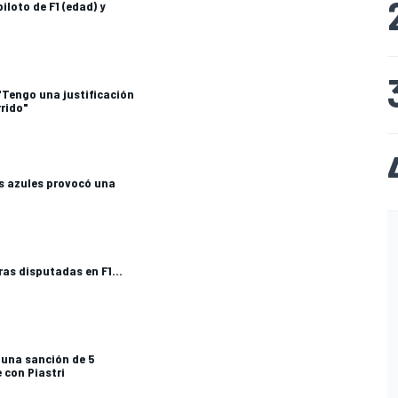
loto de F1 (edad) y
 "Tengo una justificación
rrido"
s azules provocó una
ras disputadas en F1...
 una sanción de 5
 con Piastri