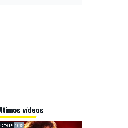
ltimos vídeos
MOTOGP
19:15