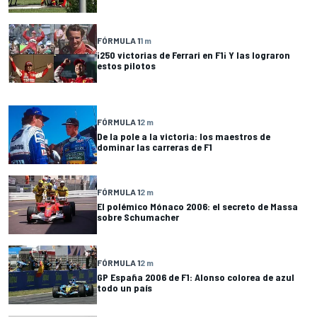
FÓRMULA 1
1 m
¡250 victorias de Ferrari en F1¡ Y las lograron
estos pilotos
FÓRMULA 1
2 m
De la pole a la victoria: los maestros de
dominar las carreras de F1
FÓRMULA 1
2 m
El polémico Mónaco 2006: el secreto de Massa
sobre Schumacher
FÓRMULA 1
2 m
GP España 2006 de F1: Alonso colorea de azul
todo un país