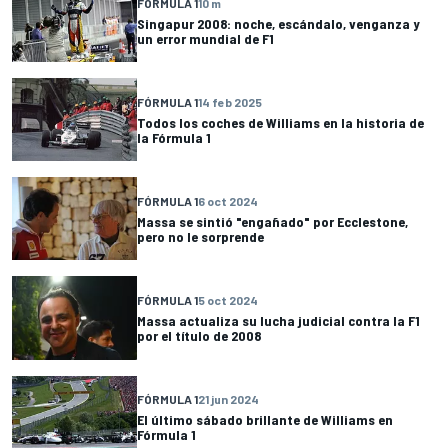
FÓRMULA 1
10 m
Singapur 2008: noche, escándalo, venganza y
un error mundial de F1
FÓRMULA 1
14 feb 2025
Todos los coches de Williams en la historia de
la Fórmula 1
FÓRMULA 1
6 oct 2024
Massa se sintió "engañado" por Ecclestone,
pero no le sorprende
FÓRMULA 1
5 oct 2024
Massa actualiza su lucha judicial contra la F1
por el título de 2008
FÓRMULA 1
21 jun 2024
El último sábado brillante de Williams en
Fórmula 1