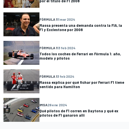
por el título de F1 2008
FÓRMULA 1
11 mar 2024
Massa presenta una demanda contra la FIA, la
F1 y Ecclestone por 2008
FÓRMULA 1
13 feb 2024
Todos los coches de Ferrari en Fórmula 1: año,
modelo y pilotos
FÓRMULA 1
3 feb 2024
Massa explica por qué fichar por Ferrari F1 tiene
sentido para Hamilton
IMSA
26 ene 2024
Qué pilotos de F1 corren en Daytona y qué ex
pilotos de F1 ganaron allí