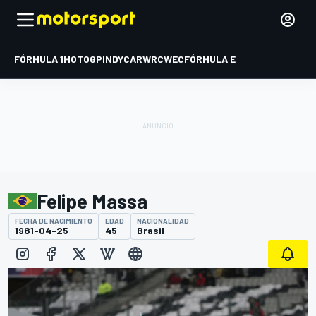
FÓRMULA 1
MOTOGP
INDYCAR
WRC
WEC
FÓRMULA E
Felipe Massa
FECHA DE NACIMIENTO
EDAD
NACIONALIDAD
1981-04-25
45
Brasil