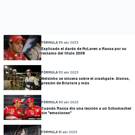
FÓRMULA 1
15 abr 2023
Explicado el dardo de McLaren a Massa por su
reclamo del título 2008
FÓRMULA 1
12 abr 2023
Nelsinho se sincera sobre el crashgate: Alonso,
presión de Briatore y más
FÓRMULA 1
10 abr 2023
Cuando Massa dio una lección a un Schumacher
sin "emociones"
FÓRMULA 1
5 abr 2023