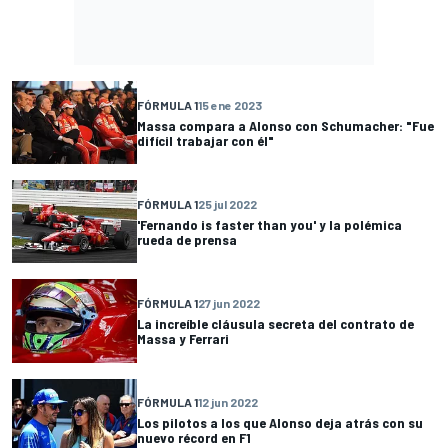
FÓRMULA 1
15 ene 2023
Massa compara a Alonso con Schumacher: "Fue
difícil trabajar con él"
FÓRMULA 1
25 jul 2022
'Fernando is faster than you' y la polémica
rueda de prensa
FÓRMULA 1
27 jun 2022
La increíble cláusula secreta del contrato de
Massa y Ferrari
FÓRMULA 1
12 jun 2022
Los pilotos a los que Alonso deja atrás con su
nuevo récord en F1