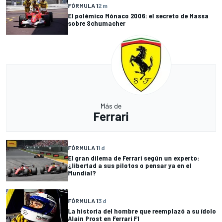
FÓRMULA 1
2 m
El polémico Mónaco 2006: el secreto de Massa
sobre Schumacher
Más de
Ferrari
FÓRMULA 1
1 d
El gran dilema de Ferrari según un experto:
¿libertad a sus pilotos o pensar ya en el
Mundial?
FÓRMULA 1
3 d
La historia del hombre que reemplazó a su ídolo
Alain Prost en Ferrari F1