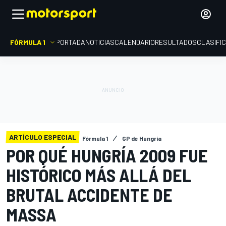
FÓRMULA 1
PORTADA
NOTICIAS
CALENDARIO
RESULTADOS
CLASIFI
ARTÍCULO ESPECIAL
Fórmula 1
GP de Hungría
POR QUÉ HUNGRÍA 2009 FUE
HISTÓRICO MÁS ALLÁ DEL
BRUTAL ACCIDENTE DE
MASSA