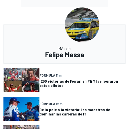
Más de
Felipe Massa
FÓRMULA 1
1 m
¡250 victorias de Ferrari en F1¡ Y las lograron
estos pilotos
FÓRMULA 1
2 m
De la pole a la victoria: los maestros de
dominar las carreras de F1