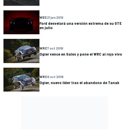
WEC
21 jun 2019
Ford desvelará una versión extrema de su GTE
en julio
WRC
7 oct 2018
Ogier vence en Gales y pone el WRC al rojo vivo
WRC
6 oct 2018
Ogier, nuevo líder tras el abandono de Tanak