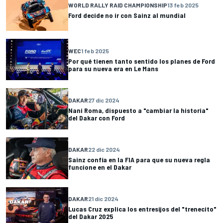
WORLD RALLY RAID CHAMPIONSHIP
13 feb 2025
Ford decide no ir con Sainz al mundial
WEC
1 feb 2025
Por qué tienen tanto sentido los planes de Ford
para su nueva era en Le Mans
DAKAR
27 dic 2024
Nani Roma, dispuesto a "cambiar la historia"
del Dakar con Ford
DAKAR
22 dic 2024
Sainz confía en la FIA para que su nueva regla
funcione en el Dakar
DAKAR
21 dic 2024
Lucas Cruz explica los entresijos del "trenecito"
del Dakar 2025