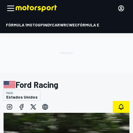
FÓRMULA 1
MOTOGP
INDYCAR
WRC
WEC
FÓRMULA E
Ford Racing
PAÍS
Estados Unidos