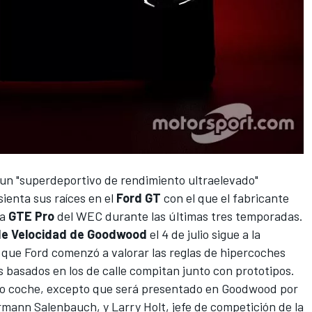
un "superdeportivo de rendimiento ultraelevado"
ienta sus raíces en el
Ford GT
con el que el fabricante
ía
GTE Pro
del
WEC
durante las últimas tres temporadas.
 de Velocidad de Goodwood
el 4 de julio sigue a la
e que Ford comenzó a valorar las reglas de hipercoches
 basados en los de calle compitan junto con prototipos.
evo coche, excepto que será presentado en Goodwood por
rmann Salenbauch, y Larry Holt, jefe de competición de la