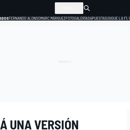
TODOS
ADOS
FERNANDO ALONSO
MARC MÁRQUEZ
FOTOGALERÍAS
APUESTAS
¡SIGUE LA F1,
P
Á UNA VERSIÓN