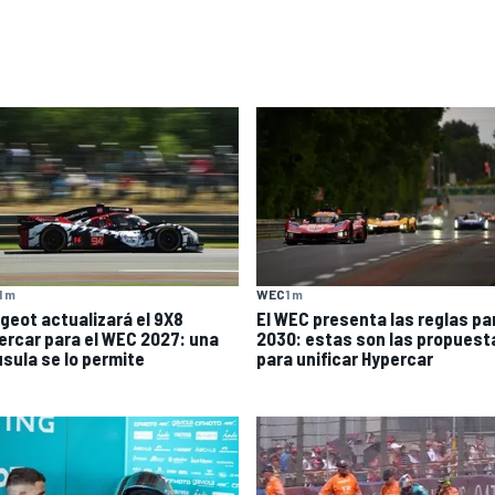
1 m
WEC
1 m
geot actualizará el 9X8
El WEC presenta las reglas pa
ercar para el WEC 2027: una
2030: estas son las propuest
usula se lo permite
para unificar Hypercar