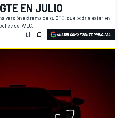
GTE EN JULIO
a versión extrema de su GTE, que podría estar en
coches del WEC.
AÑADIR COMO FUENTE PRINCIPAL