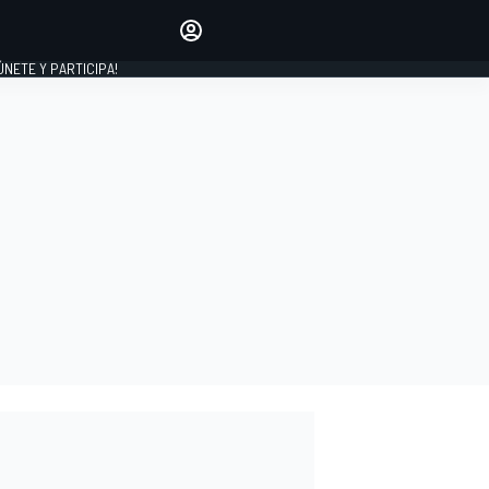
Haz que tu voz se escuche
comentando los artículos
 ÚNETE Y PARTICIPA!
INICIAR SESIÓN
EDICIÓN
ESPAÑA