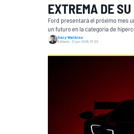
EXTREMA DE SU 
INDYCAR
WRC
Ford presentará el próximo mes un
un futuro en la categoría de hiper
Gary Watkins
Editado:
21 jun 2019, 13:55
WEC
FÓRMULA E