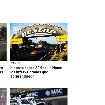
WEC
1 m
ra
Historia de las 24H de Le Mans:
as
los infravalorados que
sorprendieron