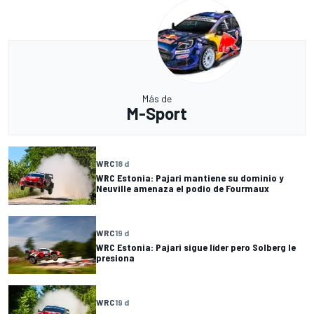
Más de
M-Sport
WRC
18 d
WRC Estonia: Pajari mantiene su dominio y
Neuville amenaza el podio de Fourmaux
WRC
19 d
WRC Estonia: Pajari sigue líder pero Solberg le
presiona
WRC
19 d