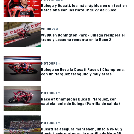
Bulega y Ducati, los más rápidos en un test en
Barcelona con las MotoGP 2027 de 850cc
WSBK
27 d
WSBK en Donington Park - Bulega recupera el
trono y Lecuona remonta en la Race 2
MOTOGP
1 m
Bulega se lleva la Ducati Race of Champions,
con un Márquez tranquilo y muy atrás
MOTOGP
1 m
Race of Champions Ducati: Márquez, con
cautela; pole de Bulega (Parrilla de salida)
MOTOGP
1 m
Ducati se asegura mantener, junto a VR46 y
Gresini, seis motos en la parrilla de MotoGP