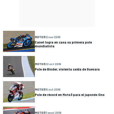
MOTO3
12 nov 2016
Canet logra en casa su primera pole
mundialista
MOTO3
22 oct 2016
Pole de Binder, violenta caída de Guevara
MOTO3
15 oct 2016
Pole de récord en Moto3 para el japonés Ono
MOTO3
11 sept 2016