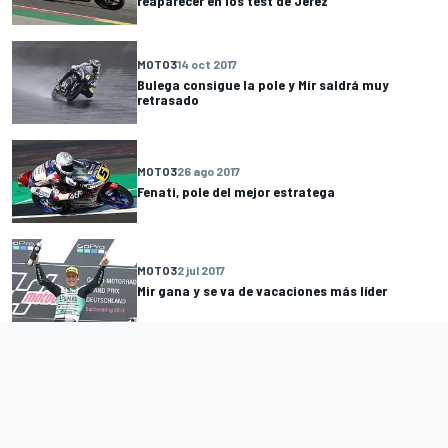
reaparecer en los test de Jerez
MOTO3
14 oct 2017
Bulega consigue la pole y Mir saldrá muy
retrasado
MOTO3
26 ago 2017
Fenati, pole del mejor estratega
MOTO3
2 jul 2017
Mir gana y se va de vacaciones más líder