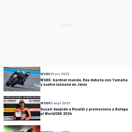
WSBK
31 oct 2023
WSBK: Gardner manda, Rea debuta con Yamaha
y vuelve Iannone en Jerez
WSBK
5 sept 2023
Ducati despide a Rinaldi y promociona a Bulega
al WorldSBK 2024