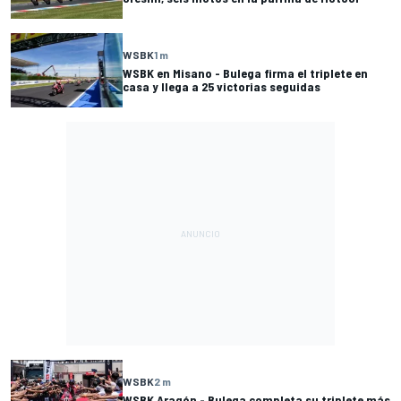
WSBK
1 m
WSBK en Misano - Bulega firma el triplete en
casa y llega a 25 victorias seguidas
WSBK
2 m
WSBK Aragón - Bulega completa su triplete más