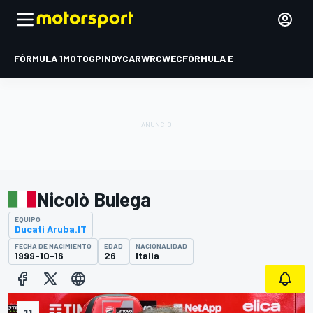
FÓRMULA 1
MOTOGP
INDYCAR
WRC
WEC
FÓRMULA E
Nicolò Bulega
EQUIPO
Ducati Aruba.IT
FECHA DE NACIMIENTO
EDAD
NACIONALIDAD
1999-10-16
26
Italia
11