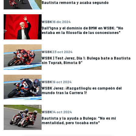
Bautista remonta y acaba segundo
WSBK
16 dic 2024
Dall'Igna y el dominio de BMW en WSBK: "No
estaba en la filosofía de las concesiones"
WSBK
23 oct 2024
WSBK | Test Jerez, Día 1: Bulega bate a Bautista
sin Toprak, Bimota 9°
WSBK
19 oct 2024
WSBK Jerez: ¡Razgatlioglu es campeón del
mundo tras la Carrera 1!
WSBK
14 oct 2024
Bautista y la ayuda a Bulega: "No es mi
mentalidad, pero tocaba esto"