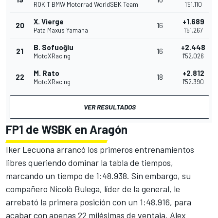
ROKiT BMW Motorrad WorldSBK Team
1'51.110
X. Vierge
+1.689
20
16
Pata Maxus Yamaha
1'51.267
B. Sofuoğlu
+2.448
21
16
MotoXRacing
1'52.026
M. Rato
+2.812
22
18
MotoXRacing
1'52.390
VER RESULTADOS
FP1 de WSBK en Aragón
Iker Lecuona arrancó los primeros entrenamientos
libres queriendo dominar la tabla de tiempos,
marcando un tiempo de 1:48.938. Sin embargo, su
compañero Nicolò Bulega, líder de la general, le
arrebató la primera posición con un 1:48.916, para
acabar con apenas 22 milésimas de ventaja.
Alex