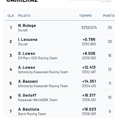
CLA
PILOTO
TIEMPO
PUNTOS
N. Bulega
1
32'50.074
25
Ducati
I. Lecuona
+0.786
2
20
Ducati
32'50.860
S. Lowes
+6.506
3
16
Elf Marc VDS Racing Team
32'56.580
A. Lowes
+12.413
4
13
bimota by Kawasaki Racing Team
33'02.487
A. Bassani
+14.351
5
11
bimota by Kawasaki Racing Team
33'04.425
G. Gerloff
+16.317
6
10
Kawasaki WorldSBK Team
33'06.391
A. Bautista
+18.023
7
9
Barni Racing Team
33'08.097