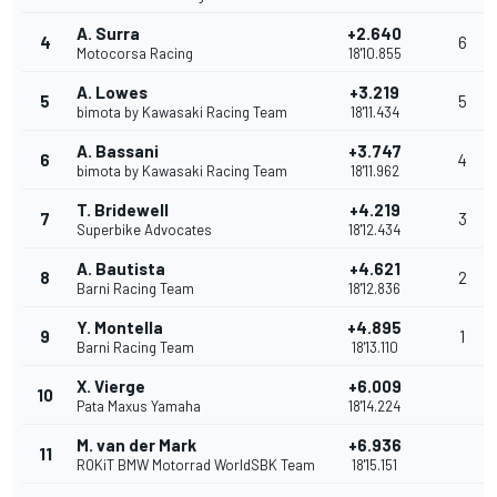
A. Surra
+2.640
4
6
Motocorsa Racing
18'10.855
A. Lowes
+3.219
5
5
bimota by Kawasaki Racing Team
18'11.434
A. Bassani
+3.747
6
4
bimota by Kawasaki Racing Team
18'11.962
T. Bridewell
+4.219
7
3
Superbike Advocates
18'12.434
A. Bautista
+4.621
8
2
Barni Racing Team
18'12.836
Y. Montella
+4.895
9
1
Barni Racing Team
18'13.110
X. Vierge
+6.009
10
Pata Maxus Yamaha
18'14.224
M. van der Mark
+6.936
11
ROKiT BMW Motorrad WorldSBK Team
18'15.151