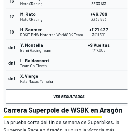
16
MotoXRacing
33'33.613
M. Rato
+46.789
17
MotoXRacing
33'36.863
H. Soomer
+1'21.427
18
ROKiT BMW Motorrad WorldSBK Team
34'11.501
Y. Montella
+9 Vueltas
dnf
Barni Racing Team
17'17.008
L. Baldassarri
dnf
Team Go Eleven
X. Vierge
dnf
Pata Maxus Yamaha
VER RESULTADOS
Carrera Superpole de WSBK en Aragón
La prueba corta del fin de semana de Superbikes, la
Superpole Race en Aragón, supuso la victoria más