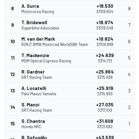
A. Surra
+18.530
8
8
Motocorsa Racing
33'08.604
T. Bridewell
+18.974
9
7
Superbike Advocates
33'09.048
M. van der Mark
+19.824
10
6
ROKiT BMW Motorrad WorldSBK Team
33'09.898
T. Mackenzie
+24.639
11
5
MGM Optical Express Racing
33'14.713
R. Gardner
+25.864
12
4
GRT Racing Team
33'15.938
A. Locatelli
+25.919
13
3
Pata Maxus Yamaha
33'15.993
S. Manzi
+27.035
14
2
GRT Racing Team
33'17.109
S. Chantra
+31.608
15
1
Honda HRC
33'21.682
B. Sofuoğlu
+43.539