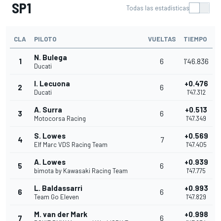
SP1
Todas las estadísticas
CLA
PILOTO
VUELTAS
TIEMPO
N. Bulega
1
6
1'46.836
Ducati
I. Lecuona
+0.476
2
6
Ducati
1'47.312
A. Surra
+0.513
3
6
Motocorsa Racing
1'47.349
S. Lowes
+0.569
4
7
Elf Marc VDS Racing Team
1'47.405
A. Lowes
+0.939
5
6
bimota by Kawasaki Racing Team
1'47.775
L. Baldassarri
+0.993
6
6
Team Go Eleven
1'47.829
M. van der Mark
+0.998
7
6