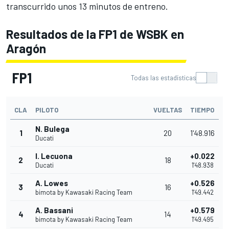
transcurrido unos 13 minutos de entreno.
Resultados de la FP1 de WSBK en
Aragón
FP1
Todas las estadísticas
CLA
PILOTO
VUELTAS
TIEMPO
N. Bulega
1
20
1'48.916
Ducati
I. Lecuona
+0.022
2
18
Ducati
1'48.938
A. Lowes
+0.526
3
16
bimota by Kawasaki Racing Team
1'49.442
A. Bassani
+0.579
4
14
bimota by Kawasaki Racing Team
1'49.495