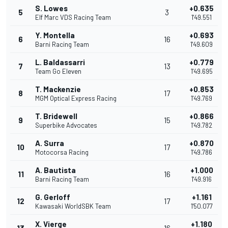
S. Lowes
+0.635
5
3
Elf Marc VDS Racing Team
1'49.551
Y. Montella
+0.693
6
16
Barni Racing Team
1'49.609
L. Baldassarri
+0.779
7
13
Team Go Eleven
1'49.695
T. Mackenzie
+0.853
8
17
MGM Optical Express Racing
1'49.769
T. Bridewell
+0.866
9
15
Superbike Advocates
1'49.782
A. Surra
+0.870
10
17
Motocorsa Racing
1'49.786
A. Bautista
+1.000
11
16
Barni Racing Team
1'49.916
G. Gerloff
+1.161
12
17
Kawasaki WorldSBK Team
1'50.077
X. Vierge
+1.180
13
16