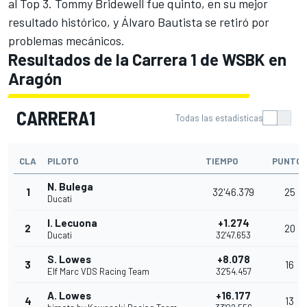
al Top 3. Tommy Bridewell fue quinto, en su mejor
resultado histórico, y Álvaro Bautista se retiró por
problemas mecánicos.
Resultados de la Carrera 1 de WSBK en
Aragón
CARRERA1
Todas las estadísticas
CLA
PILOTO
TIEMPO
PUNTOS
N. Bulega
1
32'46.379
25
Ducati
I. Lecuona
+1.274
2
20
Ducati
32'47.653
S. Lowes
+8.078
3
16
Elf Marc VDS Racing Team
32'54.457
A. Lowes
+16.177
4
13