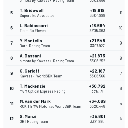
bimota by Kawasaki Racing Team
33'02.556
T. Bridewell
+18.619
5
11
Superbike Advocates
33'04.998
L. Baldassarri
+18.684
6
10
Team Go Eleven
33'05.063
Y. Montella
+21.548
7
9
Barni Racing Team
33'07.927
A. Bassani
+21.873
8
8
bimota by Kawasaki Racing Team
33'08.252
G. Gerloff
+22.187
9
7
Kawasaki WorldSBK Team
33'08.566
T. Mackenzie
+30.792
10
6
MGM Optical Express Racing
33'17.171
M. van der Mark
+34.069
11
5
ROKiT BMW Motorrad WorldSBK Team
33'20.448
S. Manzi
+35.601
12
4
GRT Racing Team
33'21.980