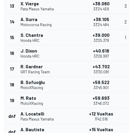
X. Vierge
+38.080
13
3
Pata Maxus Yamaha
33'24.459
A. Surra
+38.105
14
2
Motocorsa Racing
33'24.484
S. Chantra
+39.000
15
1
Honda HRC
33'25.379
J. Dixon
+40.618
16
Honda HRC
33'26.997
R. Gardner
+43.702
17
GRT Racing Team
33'30.081
B. Sofuoğlu
+59.522
18
MotoXRacing
33'45.901
M. Rato
+59.693
19
MotoXRacing
33'46.072
A. Locatelli
+12 Vueltas
dnf
Pata Maxus Yamaha
11'42.516
A. Bautista
+15 Vueltas
dnf