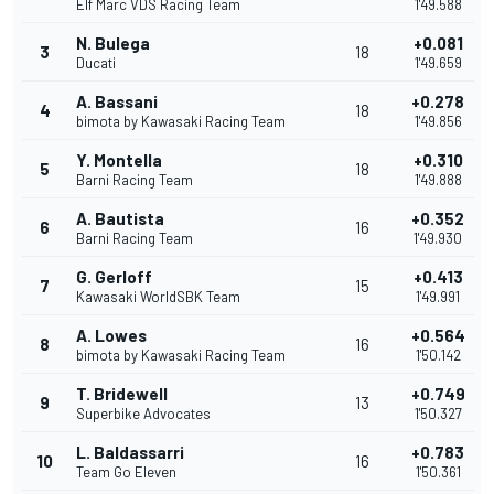
Elf Marc VDS Racing Team
1'49.588
N. Bulega
+0.081
3
18
Ducati
1'49.659
A. Bassani
+0.278
4
18
bimota by Kawasaki Racing Team
1'49.856
Y. Montella
+0.310
5
18
Barni Racing Team
1'49.888
A. Bautista
+0.352
6
16
Barni Racing Team
1'49.930
G. Gerloff
+0.413
7
15
Kawasaki WorldSBK Team
1'49.991
A. Lowes
+0.564
8
16
bimota by Kawasaki Racing Team
1'50.142
T. Bridewell
+0.749
9
13
Superbike Advocates
1'50.327
L. Baldassarri
+0.783
10
16
Team Go Eleven
1'50.361