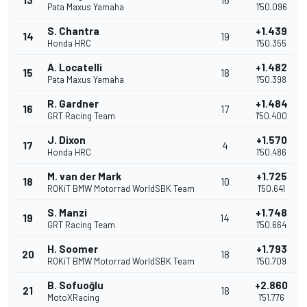
Pata Maxus Yamaha
1'50.096
S. Chantra
+1.439
14
19
Honda HRC
1'50.355
A. Locatelli
+1.482
15
18
Pata Maxus Yamaha
1'50.398
R. Gardner
+1.484
16
17
GRT Racing Team
1'50.400
J. Dixon
+1.570
17
4
Honda HRC
1'50.486
M. van der Mark
+1.725
18
10
ROKiT BMW Motorrad WorldSBK Team
1'50.641
S. Manzi
+1.748
19
14
GRT Racing Team
1'50.664
H. Soomer
+1.793
20
18
ROKiT BMW Motorrad WorldSBK Team
1'50.709
B. Sofuoğlu
+2.860
21
18
MotoXRacing
1'51.776