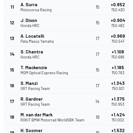
A. Surra
+0.852
11
15
Motocorsa Racing
1'50.430
J. Dixon
+0.904
12
15
Honda HRC
1'50.482
A. Locatelli
+0.969
13
17
Pata Maxus Yamaha
1'50.547
S. Chantra
+1.108
14
17
Honda HRC
1'50.686
T. Mackenzie
+1.185
15
15
MGM Optical Express Racing
1'50.763
S. Manzi
+1.343
16
17
GRT Racing Team
1'50.921
R. Gardner
+1.375
17
14
GRT Racing Team
1'50.953
M. van der Mark
+1.424
18
19
ROKiT BMW Motorrad WorldSBK Team
1'51.002
H. Soomer
+1.532
19
16