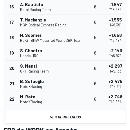
A. Bautista
+1.547
16
6
Barni Racing Team
1'48.383
T. Mackenzie
+1.555
17
6
MGM Optical Express Racing
1'48.391
H. Soomer
+1.658
18
5
ROKiT BMW Motorrad WorldSBK Team
1'48.494
S. Chantra
+2.143
19
6
Honda HRC
1'48.979
S. Manzi
+2.297
20
6
GRT Racing Team
1'49.133
B. Sofuoğlu
+2.475
21
6
MotoXRacing
1'49.311
M. Rato
+2.748
22
6
MotoXRacing
1'49.584
VER RESULTADOS