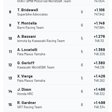
ROKiT BMW Motorrad WorldSBK Team
1'47.834
T. Bridewell
+1.106
8
6
Superbike Advocates
1'47.942
Y. Montella
+1.148
9
6
Barni Racing Team
1'47.984
A. Bassani
+1.276
10
5
bimota by Kawasaki Racing Team
1'48.112
A. Locatelli
+1.369
11
5
Pata Maxus Yamaha
1'48.205
G. Gerloff
+1.380
12
6
Kawasaki WorldSBK Team
1'48.216
X. Vierge
+1.426
13
5
Pata Maxus Yamaha
1'48.262
J. Dixon
+1.486
14
6
Honda HRC
1'48.322
R. Gardner
+1.498
15
6
GRT Racing Team
1'48.334