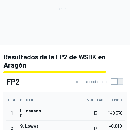
Resultados de la FP2 de WSBK en
Aragón
FP2
Todas las estadísticas
CLA
PILOTO
VUELTAS
TIEMPO
I. Lecuona
1
15
1'49.578
Ducati
S. Lowes
+0.010
2
17