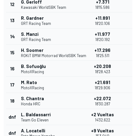
G. Gerloff
+7.371
12
Kawasaki WorldSBK Team
18'15.586
R. Gardner
+11.891
13
GRT Racing Team
18'20.106
S. Manzi
+11.977
14
GRT Racing Team
18'20.192
H. Soomer
+17.296
15
ROKiT BMW Motorrad WorldSBK Team
18'25.511
B. Sofuoğlu
+20.208
16
MotoXRacing
18'28.423
M. Rato
+21.691
17
MotoXRacing
18'29.906
S. Chantra
+22.072
18
Honda HRC
18'30.287
L. Baldassarri
+2 Vueltas
dnf
Team Go Eleven
14'32.622
A. Locatelli
+9 Vueltas
dnf
Pata Maxus Yamaha
1'53.040