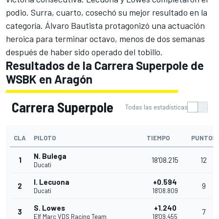
podio. Surra, cuarto, cosechó su mejor resultado en la
categoría. Álvaro Bautista protagonizó una actuación
heroica para terminar octavo, menos de dos semanas
después de haber sido operado del tobillo.
Resultados de la Carrera Superpole de
WSBK en Aragón
Carrera Superpole
Todas las estadísticas
CLA
PILOTO
TIEMPO
PUNTOS
N. Bulega
1
18'08.215
12
Ducati
I. Lecuona
+0.594
2
9
Ducati
18'08.809
S. Lowes
+1.240
3
7
Elf Marc VDS Racing Team
18'09.455