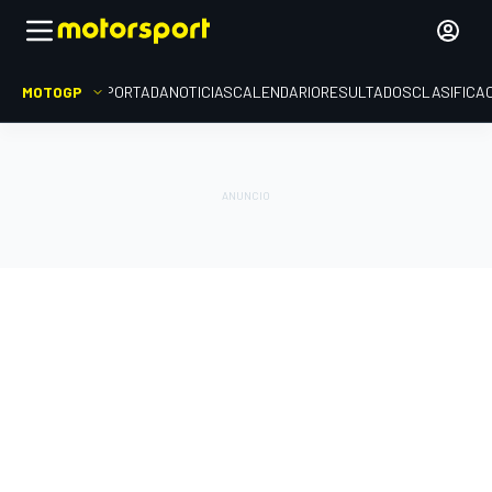
MOTOGP
PORTADA
NOTICIAS
CALENDARIO
RESULTADOS
CLASIFICA