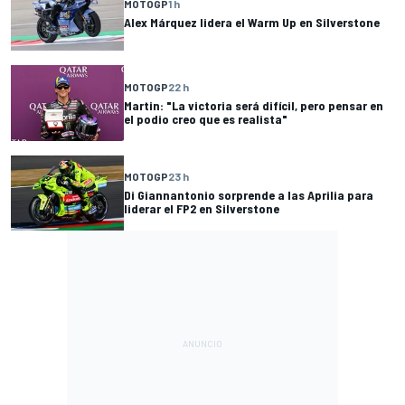
MOTOGP
1 h
Alex Márquez lidera el Warm Up en Silverstone
MOTOGP
22 h
Martin: "La victoria será difícil, pero pensar en
el podio creo que es realista"
MOTOGP
23 h
Di Giannantonio sorprende a las Aprilia para
liderar el FP2 en Silverstone