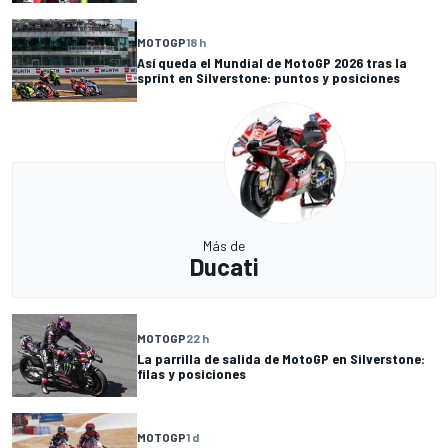
MOTOGP
18 h
Así queda el Mundial de MotoGP 2026 tras la
sprint en Silverstone: puntos y posiciones
Más de
Ducati
MOTOGP
22 h
La parrilla de salida de MotoGP en Silverstone:
filas y posiciones
MOTOGP
1 d