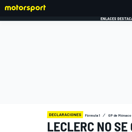
ENLACES DESTAC
FÓRMULA 1
MOTOG
DECLARACIONES
Fórmula 1
GP de Mónaco
LECLERC NO SE