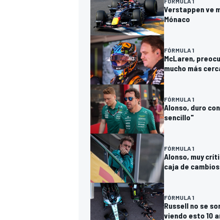
FÓRMULA 1
Verstappen ve mo
Mónaco
FÓRMULA 1
McLaren, preocu
mucho más cerc
FÓRMULA 1
Alonso, duro con
sencillo"
FÓRMULA 1
Alonso, muy crít
caja de cambios
FÓRMULA 1
Russell no se so
viendo esto 10 