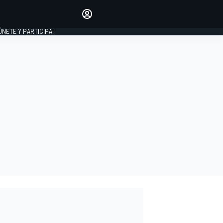
Haz que tu voz se escuche
comentando los artículos
 ÚNETE Y PARTICIPA!
INICIAR SESIÓN
EDICIÓN
ESPAÑA