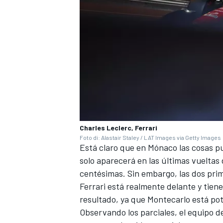
Charles Leclerc, Ferrari
Foto di: Alastair Staley / LAT Images via Getty Images
Está claro que en Mónaco las cosas p
solo aparecerá en las últimas vueltas
centésimas. Sin embargo, las dos pri
Ferrari está realmente delante y tie
resultado, ya que Montecarlo está po
Observando los parciales, el equipo d