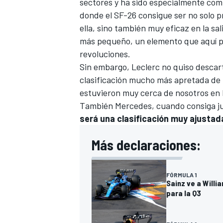
sectores y ha sido especialmente comp
donde el SF-26 consigue ser no solo p
ella, sino también muy eficaz en la sa
más pequeño, un elemento que aquí pu
revoluciones.
Sin embargo, Leclerc no quiso descart
clasificación mucho más apretada de l
estuvieron muy cerca de nosotros en l
También
Mercedes
, cuando consiga j
será una clasificación muy ajustad
Más declaraciones:
FÓRMULA 1
Sainz ve a Willi
para la Q3