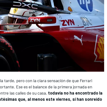
a tarde, pero con la clara sensación de que
Ferrari
ortante. Ese es el balance de la primera jornada en
entre las calles de su casa,
todavía no ha encontrado la
ntésimas que, al menos este viernes, sí han sonreído