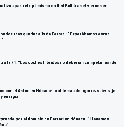
tivos para el optimismo en Red Bull tras el viernes en
pados tras quedar a 1s de Ferrari: "Esperábamos estar
a"
tra la F1: "Los coches híbridos no deberían competir, así de
ico con el Aston en Mónaco: problemas de agarre, subviraje,
 y energía
rprende por el dominio de Ferrari en Mónaco: "Llevamos
años"