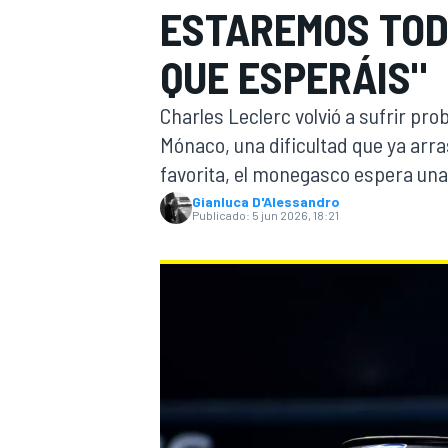
ESTAREMOS TOD
INDYCAR
WRC
QUE ESPERÁIS"
Charles Leclerc volvió a sufrir pr
Mónaco, una dificultad que ya ar
favorita, el monegasco espera una
Gianluca D'Alessandro
Publicado:
5 jun 2026, 18:21
WEC
FÓRMULA E