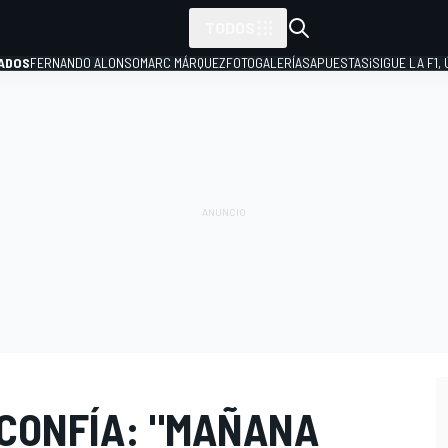
TODOS
ADOS
FERNANDO ALONSO
MARC MÁRQUEZ
FOTOGALERÍAS
APUESTAS
¡SIGUE LA F1,
P
 CONFÍA: "MAÑANA