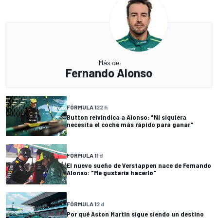
Más de
Fernando Alonso
FÓRMULA 1
22 h
Button reivindica a Alonso: "Ni siquiera
necesita el coche más rápido para ganar"
FÓRMULA 1
1 d
El nuevo sueño de Verstappen nace de Fernando
Alonso: "Me gustaría hacerlo"
FÓRMULA 1
2 d
Por qué Aston Martin sigue siendo un destino