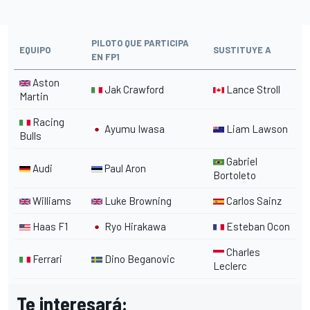
PILOTO QUE PARTICIPA
EQUIPO
SUSTITUYE A
EN FP1
Aston
Jak Crawford
Lance Stroll
Martin
Racing
Ayumu Iwasa
Liam Lawson
Bulls
Gabriel
Audi
Paul Aron
Bortoleto
Williams
Luke Browning
Carlos Sainz
Haas F1
Ryo Hirakawa
Esteban Ocon
Charles
Ferrari
Dino Beganovic
Leclerc
Te interesará: