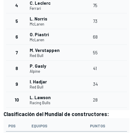
C. Leclerc
4
75
Ferrari
L. Norris
5
73
McLaren
O. Piastri
6
68
McLaren
M. Verstappen
7
55
Red Bull
P. Gasly
8
41
Alpine
I. Hadjar
9
34
Red Bull
L. Lawson
10
28
Racing Bulls
Clasificación del Mundial de constructores:
POS
EQUIPOS
PUNTOS