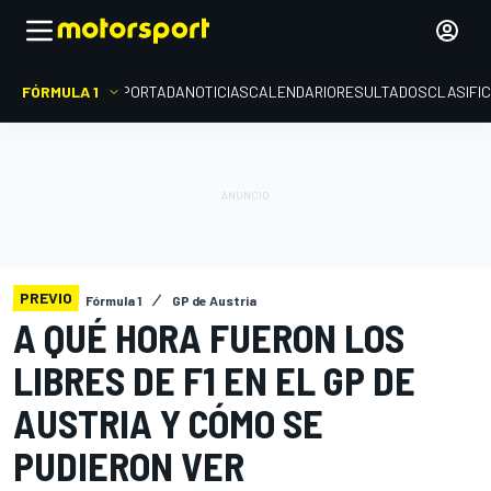
FÓRMULA 1
PORTADA
NOTICIAS
CALENDARIO
RESULTADOS
CLASIFI
PREVIO
Fórmula 1
GP de Austria
A QUÉ HORA FUERON LOS
LIBRES DE F1 EN EL GP DE
AUSTRIA Y CÓMO SE
PUDIERON VER