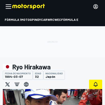
FÓRMULA 1
MOTOGP
INDYCAR
WRC
WEC
FÓRMULA E
Ryo Hirakawa
FECHA DE NACIMIENTO
EDAD
NACIONALIDAD
1994-03-07
32
Japón