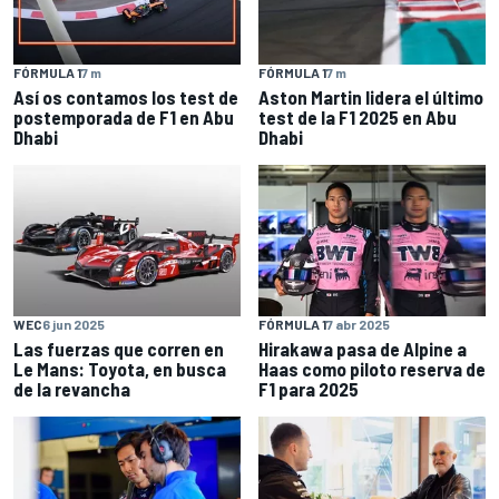
FÓRMULA 1
7 m
FÓRMULA 1
7 m
Así os contamos los test de
Aston Martin lidera el último
postemporada de F1 en Abu
test de la F1 2025 en Abu
Dhabi
Dhabi
WEC
6 jun 2025
FÓRMULA 1
7 abr 2025
Las fuerzas que corren en
Hirakawa pasa de Alpine a
Le Mans: Toyota, en busca
Haas como piloto reserva de
de la revancha
F1 para 2025