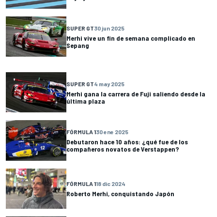
SUPER GT
30 jun 2025
Merhi vive un fin de semana complicado en
Sepang
SUPER GT
4 may 2025
Merhi gana la carrera de Fuji saliendo desde la
última plaza
FÓRMULA 1
30 ene 2025
Debutaron hace 10 años: ¿qué fue de los
compañeros novatos de Verstappen?
FÓRMULA 1
18 dic 2024
Roberto Merhi, conquistando Japón