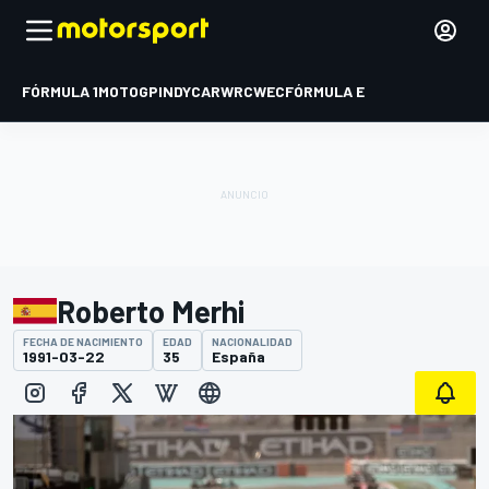
FÓRMULA 1
MOTOGP
INDYCAR
WRC
WEC
FÓRMULA E
Roberto Merhi
FECHA DE NACIMIENTO
EDAD
NACIONALIDAD
1991-03-22
35
España