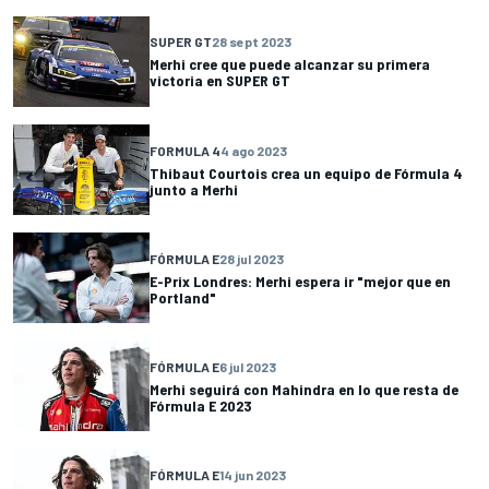
SUPER GT
28 sept 2023
Merhi cree que puede alcanzar su primera
victoria en SUPER GT
FORMULA 4
4 ago 2023
Thibaut Courtois crea un equipo de Fórmula 4
junto a Merhi
FÓRMULA E
28 jul 2023
E-Prix Londres: Merhi espera ir "mejor que en
Portland"
FÓRMULA E
6 jul 2023
Merhi seguirá con Mahindra en lo que resta de
Fórmula E 2023
FÓRMULA E
14 jun 2023