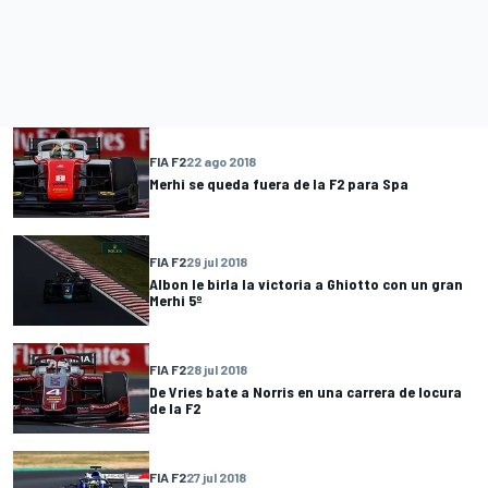
FIA F2
22 ago 2018
Merhi se queda fuera de la F2 para Spa
FIA F2
29 jul 2018
Albon le birla la victoria a Ghiotto con un gran
Merhi 5º
FIA F2
28 jul 2018
De Vries bate a Norris en una carrera de locura
de la F2
FIA F2
27 jul 2018