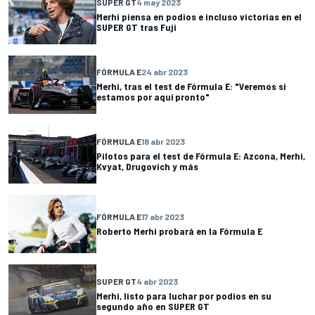
SUPER GT
4 may 2023
Merhi piensa en podios e incluso victorias en el
SUPER GT tras Fuji
FÓRMULA E
24 abr 2023
Merhi, tras el test de Fórmula E: "Veremos si
estamos por aquí pronto"
FÓRMULA E
18 abr 2023
Pilotos para el test de Fórmula E: Azcona, Merhi,
Kvyat, Drugovich y más
FÓRMULA E
17 abr 2023
Roberto Merhi probará en la Fórmula E
SUPER GT
4 abr 2023
Merhi, listo para luchar por podios en su
segundo año en SUPER GT