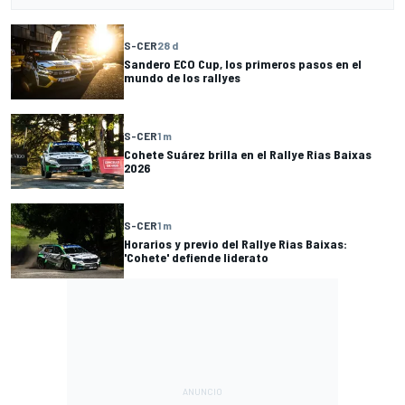
S-CER
28 d
Sandero ECO Cup, los primeros pasos en el
mundo de los rallyes
S-CER
1 m
Cohete Suárez brilla en el Rallye Rias Baixas
2026
S-CER
1 m
Horarios y previo del Rallye Rias Baixas:
'Cohete' defiende liderato