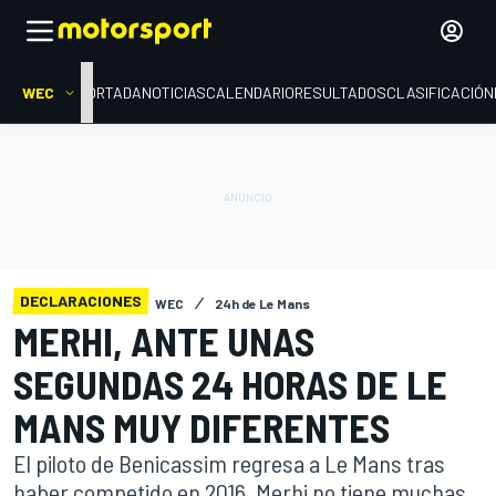
WEC
PORTADA
NOTICIAS
CALENDARIO
RESULTADOS
CLASIFICACIÓN
DECLARACIONES
WEC
24h de Le Mans
MERHI, ANTE UNAS
SEGUNDAS 24 HORAS DE LE
MANS MUY DIFERENTES
El piloto de Benicassim regresa a Le Mans tras
haber competido en 2016. Merhi no tiene muchas