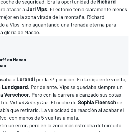
el coche de seguridad. Era la oportunidad de
Richard
ra atacar a
Juri Vips
. El estonio tenía claramente menos
ejor en la zona virada de la montaña. Richard
ndo a Vips, sino aguantando una frenada eterna para
la gloria de Macao.
 Huff en Macao
cao
saba a
Lorandi
por la 4ª posición. En la siguiente vuelta,
a
Lundgaard
. Por delante, Vips se quedaba siempre un
 a
Verschoor
. Pero con la carrera alcanzado sus cotas
el de
Virtual Safety Car
. El coche de
Sophia Floersch
se
abía que retirarlo. La velocidad de reacción al acabar el
sivo, con menos de 5 vueltas a meta.
ió un error, pero en la zona más estrecha del circuito