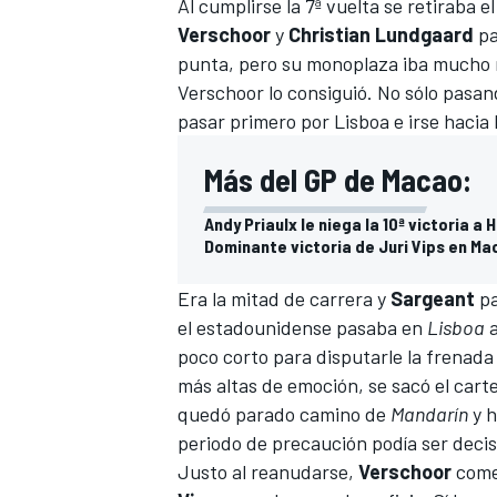
Al cumplirse la 7ª vuelta se retiraba 
Verschoor
y
Christian Lundgaard
pa
punta, pero su monoplaza iba mucho m
Verschoor lo consiguió. No sólo pasa
pasar primero por Lisboa e irse hacia 
Más del GP de Macao:
Andy Priaulx le niega la 10ª victoria a
Dominante victoria de Juri Vips en Ma
MÁS CATEGORÍAS
Era la mitad de carrera y
Sargeant
pa
el estadounidense pasaba en
Lisboa
poco corto para disputarle la frenada
más altas de emoción, se sacó el cart
quedó parado camino de
Mandarín
y h
periodo de precaución podía ser deci
Justo al reanudarse,
Verschoor
comet