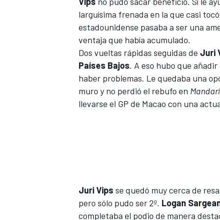
Vips
no pudo sacar beneficio. Sí le ay
larguísima frenada en la que casi tocó
estadounidense pasaba a ser una amen
ventaja que había acumulado.
Dos vueltas rápidas seguidas de
Juri 
Países Bajos
. A eso hubo que añadir
haber problemas. Le quedaba una oport
muro y no perdió el rebufo en
Mandar
llevarse el GP de Macao con una actu
Juri Vips
se quedó muy cerca de resar
pero sólo pudo ser 2º.
Logan Sargea
completaba el podio de manera desta