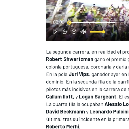
00:00
La segunda carrera, en realidad el pr
Robert Shwartzman
ganó el premio 
colonia portuguesa, coronaría y daría
En la pole
Juri Vips
, ganador ayer en l
dominio. En la segunda fila de la parri
pilotos más incisivos en la carrera de 
Callum Ilott,
y
Logan Sargeant.
El e
La cuarta fila la ocupaban
Alessio Lo
David Beckmann
y
Leonardo Pulcini
última, tras su incidente en la primer
Roberto Merhi
.