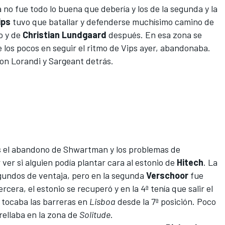
la no fue todo lo buena que debería y los de la segunda y la
ips
tuvo que batallar y defenderse muchísimo camino de
o y de
Christian Lundgaard
después. En esa zona se
los pocos en seguir el ritmo de Vips ayer, abandonaba.
con Lorandi y Sargeant detrás.
 el abandono de Shwartman y los problemas de
ver si alguien podía plantar cara al estonio de
Hitech
. La
egundos de ventaja, pero en la segunda
Verschoor
fue
rcera, el estonio se recuperó y en la 4ª tenía que salir el
tocaba las barreras en
Lisboa
desde la 7ª posición. Poco
rellaba en la zona de
Solitude
.