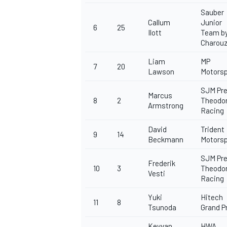
Sauber
Callum
Junior
6
25
Ilott
Team b
Charou
Liam
MP
7
20
Lawson
Motorsp
SJM Pr
Marcus
8
2
Theodo
Armstrong
Racing
David
Trident
9
14
Beckmann
Motorsp
SJM Pr
Frederik
10
3
Theodo
Vesti
Racing
Yuki
Hitech
11
8
Tsunoda
Grand Pr
Keyvan
HWA