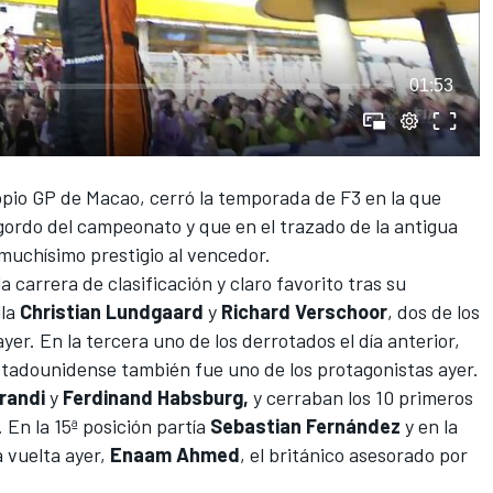
01:53
opio GP de Macao, cerró la temporada de F3 en la que
gordo del campeonato y que en el trazado de la antigua
 muchísimo prestigio al vencedor.
a carrera de clasificación y claro favorito tras su
lla
Christian Lundgaard
y
Richard Verschoor
, dos de los
ayer. En la tercera uno de los derrotados el día anterior,
stadounidense también fue uno de los protagonistas ayer.
randi
y
Ferdinand Habsburg,
y cerraban los 10 primeros
. En la 15ª posición partía
Sebastian Fernández
y en la
a vuelta ayer,
Enaam Ahmed
, el británico asesorado por