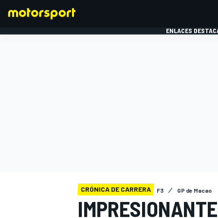
ENLACES DESTAC
FÓRMULA 1
MOTOG
CRÓNICA DE CARRERA
F3
GP de Macao
IMPRESIONANTE