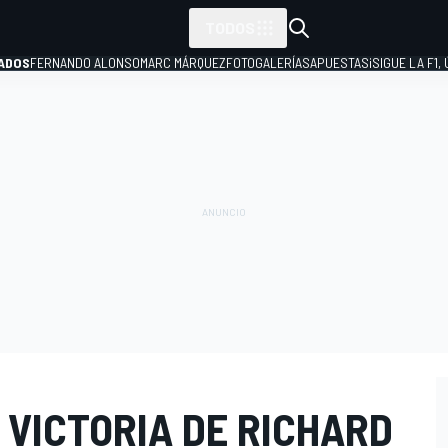
TODOS
ADOS
FERNANDO ALONSO
MARC MÁRQUEZ
FOTOGALERÍAS
APUESTAS
¡SIGUE LA F1,
P
 VICTORIA DE RICHARD