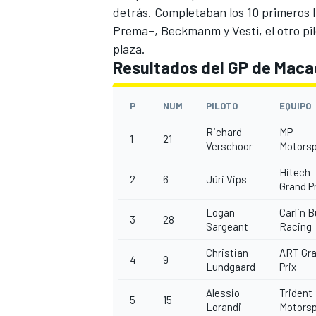
detrás. Completaban los 10 primeros I
Prema–, Beckmanm y Vesti, el otro pi
plaza.
Resultados del GP de Macao
P
NUM
PILOTO
EQUIPO
Richard
MP
1
21
Verschoor
Motorsp
Hitech
2
6
Jüri Vips
Grand Pr
Logan
Carlin 
3
28
Sargeant
Racing
Christian
ART Gr
4
9
Lundgaard
Prix
Alessio
Trident
5
15
Lorandi
Motorsp