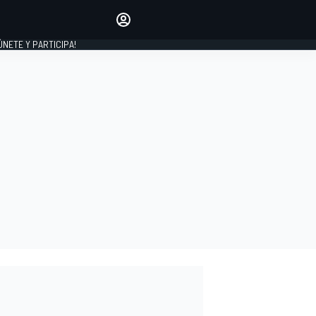
Haz que tu voz se escuche
comentando los artículos
 ÚNETE Y PARTICIPA!
INICIAR SESIÓN
EDICIÓN
ESPAÑA