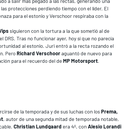
udó a salir más pegado a las rectas, generando una
 las protecciones perdiendo tiempo con el líder. El
aza para el estonio y Verschoor respiraba con la
Vips
siguieron con la tortura a la que sometió al de
 el DRS. Tras
no funcionar ayer
, hoy sí que no parecía
unidad al estonio. Juri entró a la recta rozando el
ín
. Pero
Richard Verschoor
aguantó de nuevo para
ación para el recuerdo del de
MP Motorsport
.
cirse de la temporada y de sus luchas con los
Prema,
nt
, autor de una segunda mitad de temporada notable,
cable.
Christian Lundgaard
era 4º, con
Alesio Lorandi