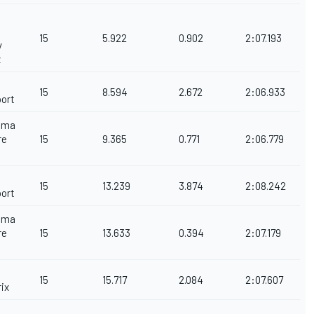
15
5.922
0.902
2:07.193
y
z
15
8.594
2.672
2:06.933
ort
ema
re
15
9.365
0.771
2:06.779
15
13.239
3.874
2:08.242
ort
ema
re
15
13.633
0.394
2:07.179
15
15.717
2.084
2:07.607
ix