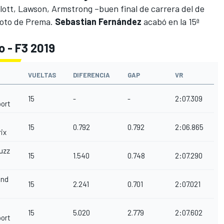
lott, Lawson, Armstrong –buen final de carrera del de
loto de Prema.
Sebastian Fernández
acabó en la 15ª
 - F3 2019
VUELTAS
DIFERENCIA
GAP
VR
15
-
-
2:07.309
ort
15
0.792
0.792
2:06.865
ix
Buzz
15
1.540
0.748
2:07.290
and
15
2.241
0.701
2:07.021
15
5.020
2.779
2:07.602
ort