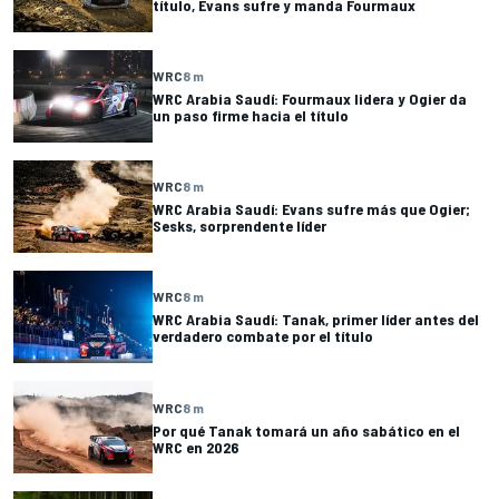
título, Evans sufre y manda Fourmaux
WRC
8 m
WRC Arabia Saudí: Fourmaux lidera y Ogier da
un paso firme hacia el título
WRC
8 m
WRC Arabia Saudí: Evans sufre más que Ogier;
Sesks, sorprendente líder
WRC
8 m
WRC Arabia Saudí: Tanak, primer líder antes del
verdadero combate por el título
WRC
8 m
Por qué Tanak tomará un año sabático en el
WRC en 2026