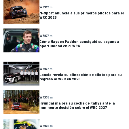
WRC
7 m
M-Sport anuncia a sus primeros pilotos para el
WRC 2026
WRC
7 m
Cómo Hayden Paddon consiguió su segunda
oportunidad en el WRC
WRC
7 m
Lancia revela su alineación de pilotos para su
regreso al WRC en 2026
WRC
8 m
Hyundai mejora su coche de Rally2 ante la
inminente decisión sobre el WRC 2027
WRC
8 m