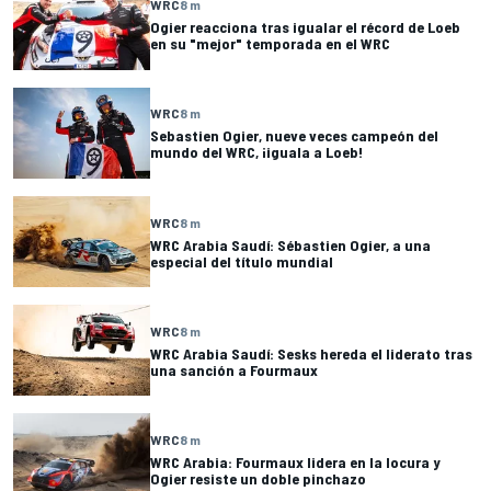
WRC
8 m
Ogier reacciona tras igualar el récord de Loeb
en su "mejor" temporada en el WRC
WRC
8 m
Sebastien Ogier, nueve veces campeón del
mundo del WRC, ¡iguala a Loeb!
WRC
8 m
WRC Arabia Saudí: Sébastien Ogier, a una
especial del título mundial
WRC
8 m
WRC Arabia Saudí: Sesks hereda el liderato tras
una sanción a Fourmaux
WRC
8 m
WRC Arabia: Fourmaux lidera en la locura y
Ogier resiste un doble pinchazo