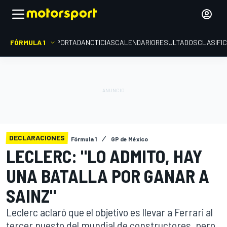
FÓRMULA 1
PORTADA
NOTICIAS
CALENDARIO
RESULTADOS
CLASIFI
DECLARACIONES
Fórmula 1
GP de México
LECLERC: "LO ADMITO, HAY
UNA BATALLA POR GANAR A
SAINZ"
Leclerc aclaró que el objetivo es llevar a Ferrari al
tercer puesto del mundial de constructores, pero