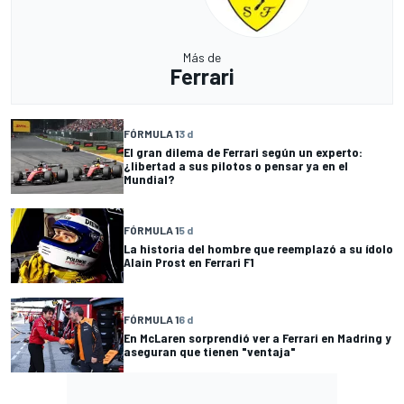
Más de
Ferrari
FÓRMULA 1
3 d
El gran dilema de Ferrari según un experto:
¿libertad a sus pilotos o pensar ya en el
Mundial?
FÓRMULA 1
5 d
La historia del hombre que reemplazó a su ídolo
Alain Prost en Ferrari F1
FÓRMULA 1
6 d
En McLaren sorprendió ver a Ferrari en Madring y
aseguran que tienen "ventaja"