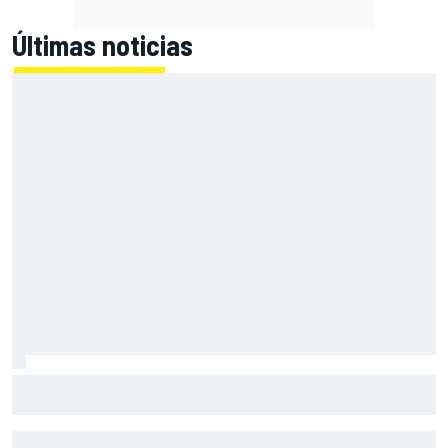
Últimas noticias
Primera mitad de año como equipo oficial: Audi mejoara a
Sauber "en todos los aspectos"