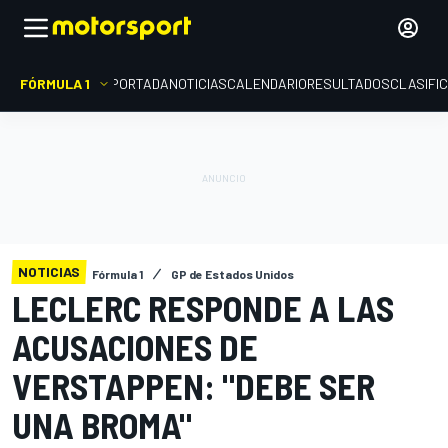
FÓRMULA 1
PORTADA
NOTICIAS
CALENDARIO
RESULTADOS
CLASIFI
NOTICIAS
Fórmula 1
GP de Estados Unidos
LECLERC RESPONDE A LAS
ACUSACIONES DE
VERSTAPPEN: "DEBE SER
UNA BROMA"