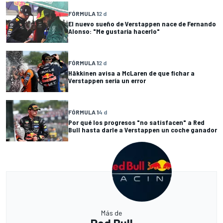
FÓRMULA 1
2 d
El nuevo sueño de Verstappen nace de Fernando
Alonso: "Me gustaría hacerlo"
FÓRMULA 1
2 d
Häkkinen avisa a McLaren de que fichar a
Verstappen sería un error
FÓRMULA 1
4 d
Por qué los progresos "no satisfacen" a Red
Bull hasta darle a Verstappen un coche ganador
Más de