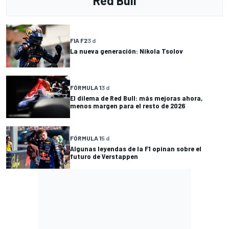
Red Bull
FIA F2
3 d
La nueva generación: Nikola Tsolov
FÓRMULA 1
3 d
El dilema de Red Bull: más mejoras ahora,
menos margen para el resto de 2026
FÓRMULA 1
5 d
Algunas leyendas de la F1 opinan sobre el
futuro de Verstappen