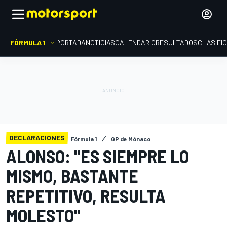
FÓRMULA 1
PORTADA
NOTICIAS
CALENDARIO
RESULTADOS
CLASIFI
DECLARACIONES
Fórmula 1
GP de Mónaco
ALONSO: "ES SIEMPRE LO
MISMO, BASTANTE
REPETITIVO, RESULTA
MOLESTO"