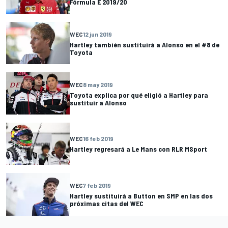
Fórmula E 2019/20
WEC
12 jun 2019
Hartley también sustituirá a Alonso en el #8 de
Toyota
WEC
8 may 2019
Toyota explica por qué eligió a Hartley para
sustituir a Alonso
WEC
16 feb 2019
Hartley regresará a Le Mans con RLR MSport
WEC
7 feb 2019
Hartley sustituirá a Button en SMP en las dos
próximas citas del WEC