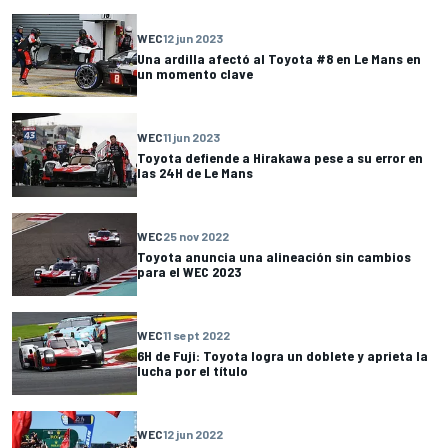
WEC
12 jun 2023
Una ardilla afectó al Toyota #8 en Le Mans en
un momento clave
WEC
11 jun 2023
Toyota defiende a Hirakawa pese a su error en
las 24H de Le Mans
WEC
25 nov 2022
Toyota anuncia una alineación sin cambios
para el WEC 2023
WEC
11 sept 2022
6H de Fuji: Toyota logra un doblete y aprieta la
lucha por el título
WEC
12 jun 2022