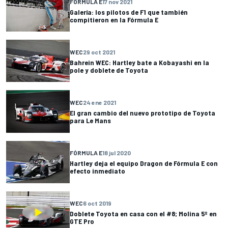
FÓRMULA E
17 nov 2021
Galería: los pilotos de F1 que también
compitieron en la Fórmula E
WEC
29 oct 2021
Bahrein WEC: Hartley bate a Kobayashi en la
pole y doblete de Toyota
WEC
24 ene 2021
El gran cambio del nuevo prototipo de Toyota
para Le Mans
FÓRMULA E
18 jul 2020
Hartley deja el equipo Dragon de Fórmula E con
efecto inmediato
WEC
6 oct 2019
Doblete Toyota en casa con el #8; Molina 5º en
GTE Pro