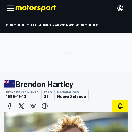
FÓRMULA 1
MOTOGP
INDYCAR
WRC
WEC
FÓRMULA E
Brendon Hartley
FECHA DE NACIMIENTO
EDAD
NACIONALIDAD
1989-11-10
36
Nueva Zelanda