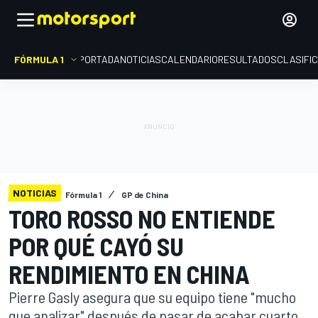
FÓRMULA 1
PORTADA
NOTICIAS
CALENDARIO
RESULTADOS
CLASIFI
NOTICIAS
Fórmula 1
GP de China
TORO ROSSO NO ENTIENDE
POR QUÉ CAYÓ SU
RENDIMIENTO EN CHINA
Pierre Gasly asegura que su equipo tiene "mucho
que analizar" después de pasar de acabar cuarto