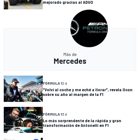
mejorado gracias al ADUO
Más de
Mercedes
FÓRMULA 1
2 d
"Volví al coche y me eché a llorar", revela Ocon
sobre su año al margen de la F1
FÓRMULA 1
3 d
Lo más sorprendente de la rápida y gran
transformación de Antonelli en F1