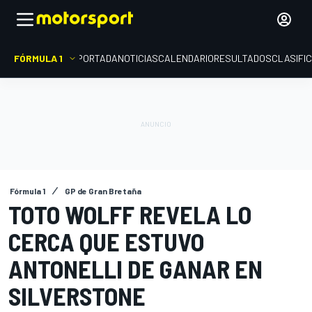
FÓRMULA 1
PORTADA
NOTICIAS
CALENDARIO
RESULTADOS
CLASIFI
Fórmula 1
GP de Gran Bretaña
TOTO WOLFF REVELA LO
CERCA QUE ESTUVO
ANTONELLI DE GANAR EN
SILVERSTONE