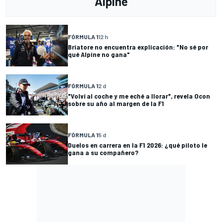
Alpine
FÓRMULA 1
12 h
Briatore no encuentra explicación: "No sé por
qué Alpine no gana"
FÓRMULA 1
2 d
"Volví al coche y me eché a llorar", revela Ocon
sobre su año al margen de la F1
FÓRMULA 1
5 d
Duelos en carrera en la F1 2026: ¿qué piloto le
gana a su compañero?