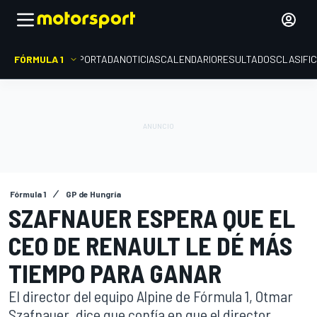
FÓRMULA 1
PORTADA
NOTICIAS
CALENDARIO
RESULTADOS
CLASIFI
Fórmula 1
GP de Hungría
SZAFNAUER ESPERA QUE EL
CEO DE RENAULT LE DÉ MÁS
TIEMPO PARA GANAR
El director del equipo Alpine de Fórmula 1, Otmar
Szafnauer, dice que confía en que el director