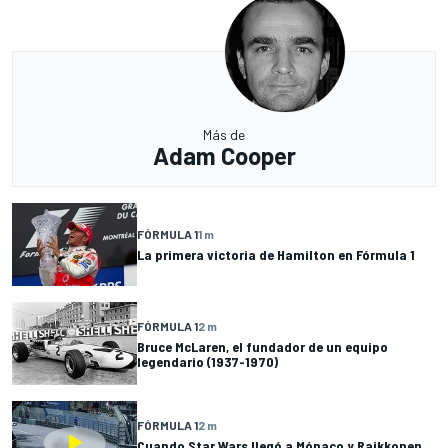
Más de
Adam Cooper
FÓRMULA 1
1 m
La primera victoria de Hamilton en Fórmula 1
FÓRMULA 1
2 m
Bruce McLaren, el fundador de un equipo
legendario (1937-1970)
FÓRMULA 1
2 m
Cuando Star Wars llegó a Mónaco y Raikkonen