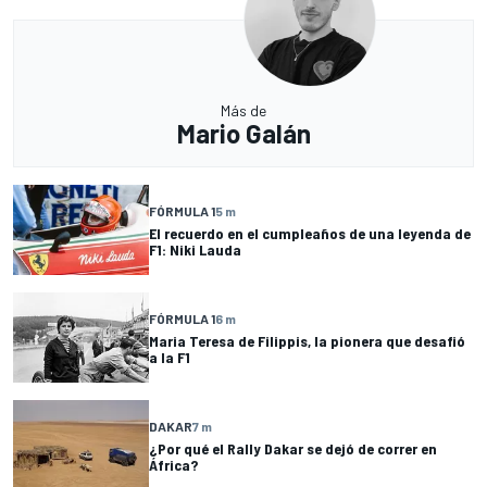
Más de
Mario Galán
FÓRMULA 1
5 m
El recuerdo en el cumpleaños de una leyenda de
F1: Niki Lauda
FÓRMULA 1
6 m
Maria Teresa de Filippis, la pionera que desafió
a la F1
DAKAR
7 m
¿Por qué el Rally Dakar se dejó de correr en
África?