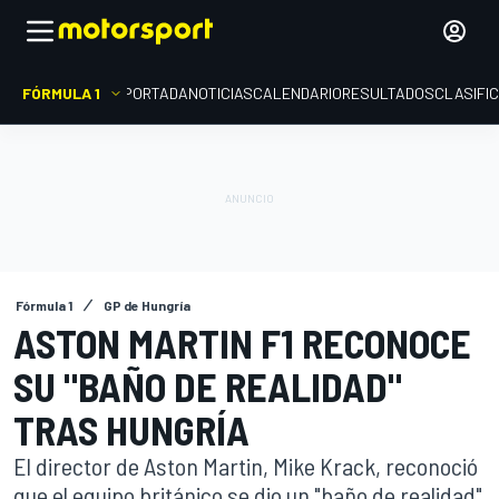
FÓRMULA 1
PORTADA
NOTICIAS
CALENDARIO
RESULTADOS
CLASIFI
Fórmula 1
GP de Hungría
ASTON MARTIN F1 RECONOCE
SU "BAÑO DE REALIDAD"
TRAS HUNGRÍA
El director de Aston Martin, Mike Krack, reconoció
que el equipo británico se dio un "baño de realidad"