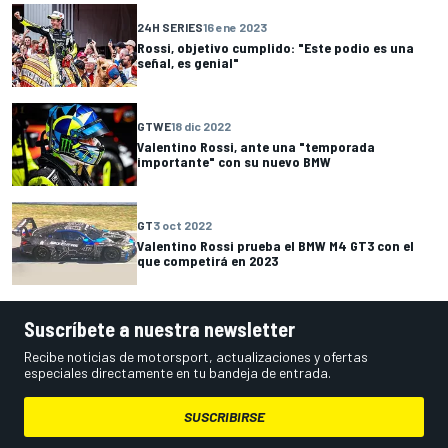
24H SERIES
16 ene 2023
Rossi, objetivo cumplido: "Este podio es una
señal, es genial"
GTWE
18 dic 2022
Valentino Rossi, ante una "temporada
importante" con su nuevo BMW
GT
3 oct 2022
Valentino Rossi prueba el BMW M4 GT3 con el
que competirá en 2023
Suscríbete a nuestra newsletter
Recibe noticias de motorsport, actualizaciones y ofertas
especiales directamente en tu bandeja de entrada.
SUSCRIBIRSE