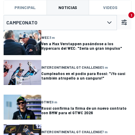
PRINCIPAL
NOTICIAS
VIDEOS
1
CAMPEONATO
WEC
3 m
Ven a Max Verstappen pasándose a los
Hypercars del WEC: "Sería un gran impulso"
INTERCONTINENTAL GT CHALLENGE
5 m
Cumpleaños en el podio para Rossi: "¡Yo casi
también atropello a un canguro!"
GTWE
6 m
Rossi confirma la firma de un nuevo contrato
con BMW para el GTWC 2026
INTERCONTINENTAL GT CHALLENGE
7 m