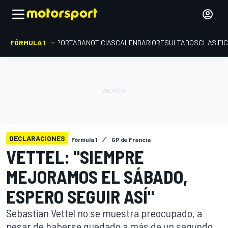
FÓRMULA 1
PORTADA
NOTICIAS
CALENDARIO
RESULTADOS
CLASIFI
DECLARACIONES
Fórmula 1
GP de Francia
VETTEL: "SIEMPRE
MEJORAMOS EL SÁBADO,
ESPERO SEGUIR ASÍ"
Sebastian Vettel no se muestra preocupado, a
pesar de haberse quedado a más de un segundo