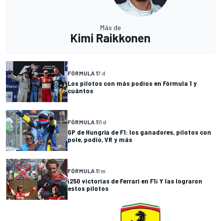
Más de
Kimi Raikkonen
FÓRMULA 1
7 d
Los pilotos con más podios en Fórmula 1 y
cuántos
FÓRMULA 1
11 d
GP de Hungría de F1: los ganadores, pilotos con
pole, podio, VR y más
FÓRMULA 1
1 m
¡250 victorias de Ferrari en F1¡ Y las lograron
estos pilotos