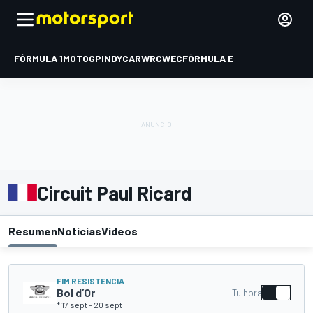
FÓRMULA 1
MOTOGP
INDYCAR
WRC
WEC
FÓRMULA E
Circuit Paul Ricard
Resumen
Noticias
Videos
FIM RESISTENCIA
Bol d’Or
Tu hora
* 17 sept
-
20 sept