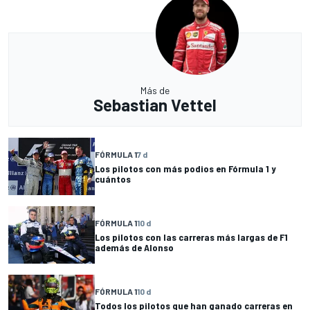
Más de
Sebastian Vettel
FÓRMULA 1
7 d
Los pilotos con más podios en Fórmula 1 y
cuántos
FÓRMULA 1
10 d
Los pilotos con las carreras más largas de F1
además de Alonso
FÓRMULA 1
10 d
Todos los pilotos que han ganado carreras en