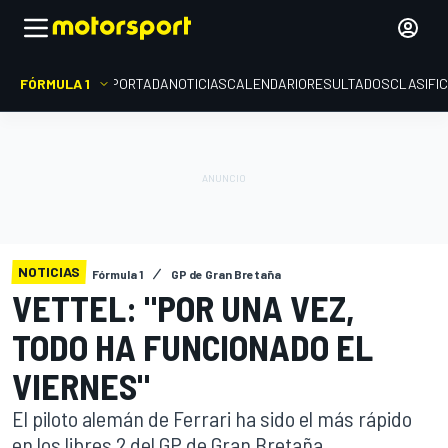
FÓRMULA 1
PORTADA
NOTICIAS
CALENDARIO
RESULTADOS
CLASIFI
NOTICIAS
Fórmula 1
GP de Gran Bretaña
VETTEL: "POR UNA VEZ,
TODO HA FUNCIONADO EL
VIERNES"
El piloto alemán de Ferrari ha sido el más rápido
en los libres 2 del GP de Gran Bretaña,