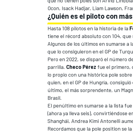
que no tienen poles son
Arvid Lindbl
Ocon
,
Isack Hadjar
,
Liam Lawson
,
Fra
¿Quién es el piloto con más 
Hasta 108 pilotos en la historia de la
F
tiene el récord absoluto con 104, que
Algunos de los últimos en sumarse a l
que lo consiguieron en el
GP de Turqu
Pero en 2022, se disparó el número de 
parrilla.
Checo Pérez
fue el primero,
lo propio
con una histórica pole sobre
quien, en
el GP de Hungría, consiguió
último, el más sorprendente, un
Magnu
Brasil
.
El penúltimo en sumarse a la lista fu
(ahora ya lleva seis), convirtiéndose 
Shanghái, Andrea Kimi Antonelli aume
Recordamos que la pole position se la l