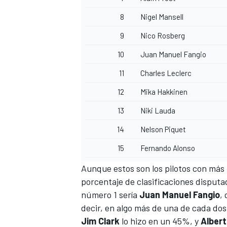
8
Nigel Mansell
9
Nico Rosberg
10
Juan Manuel Fangio
11
Charles Leclerc
12
Mika Hakkinen
13
Niki Lauda
14
Nelson Piquet
15
Fernando Alonso
Aunque estos son los pilotos con más p
porcentaje de clasificaciones disputad
número 1 sería
Juan Manuel Fangio
,
decir, en algo más de una de cada dos 
Jim Clark
lo hizo en un 45%, y
Albert