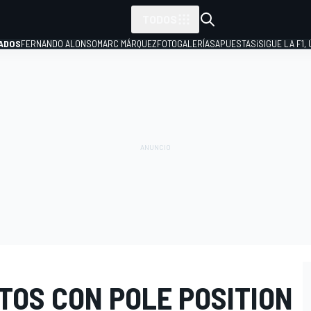
TODOS
ADOS
FERNANDO ALONSO
MARC MÁRQUEZ
FOTOGALERÍAS
APUESTAS
¡SIGUE LA F1,
P
TOS CON POLE POSITION