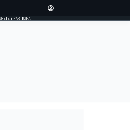
Haz que tu voz se escuche
comentando los artículos
 ÚNETE Y PARTICIPA!
INICIAR SESIÓN
EDICIÓN
ESPAÑA