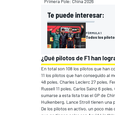
Primera Pole: China 2026
Te puede interesar:
FÓRMULA 1
Todos los piloto
¿Qué pilotos de F1 han logr
MÁS CATEGORÍAS
En total son 108 los pilotos que han co
11 los pilotos que han conseguido al 
48 poles,
Charles Leclerc
27 poles,
Fe
Russell
11 poles,
Carlos Sainz
6 poles,
sumarse a esta lista tras el GP de Ch
Hulkenberg
,
Lance Stroll
tienen una p
De los pilotos en activo, un poco más 