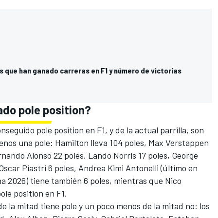
s que han ganado carreras en F1 y número de victorias
ado pole position?
nseguido pole position en F1, y de la actual parrilla, son
menos una pole: Hamilton lleva 104 poles,
Max Verstappen
rnando Alonso
22 poles,
Lando Norris
17 poles,
George
Oscar Piastri
6 poles,
Andrea Kimi Antonelli
(último en
ina 2026) tiene también 6 poles, mientras que
Nico
ole position en F1.
de la mitad tiene pole y un poco menos de la mitad no: los