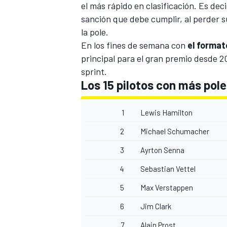
el más rápido en clasificación. Es decir
sanción que debe cumplir, al perder su
la pole.
En los fines de semana con
el formato
principal para el gran premio desde 2
sprint.
Los 15 pilotos con más pole 
1
Lewis Hamilton
2
Michael Schumacher
3
Ayrton Senna
4
Sebastian Vettel
5
Max Verstappen
6
Jim Clark
7
Alain Prost