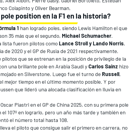
ad
,
Alex Albon
,
Pierre Gasly
,
Gabriel Bortoleto
,
Esteban
nco Colapinto
y
Oliver Bearman
.
pole position en la F1 en la historia?
órmula 1
han logrado poles, siendo
Lewis Hamilton
el que
 son 35 más que el segundo,
Michael Schumacher
.
a lista fueron pilotos como
Lance Stroll y Lando Norris
,
ía de 2020
y el
GP de Rusia de 2021
respectivamente.
pilotos que se estrenan en la posición de privilegio de la
con una brillante pole en Arabia Saudí
y
Carlos Sainz
hizo
 mojado en Silverstone
. Luego fue el turno de
Russell
,
 el mejor tiempo en el último momento posible
. Y por
ssen que lideró una alocada clasificación en lluvia en
e
Oscar Piastri en el GP de China 2025
, con su primera pole
en el 107º en lograrlo, pero un año más tarde y
también en
ntó el número total hasta 108
.
leva el piloto que consigue salir el primero en carrera, no