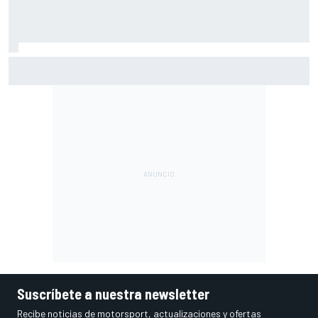
Así vivimos la Práctica de MotoGP en Silverstone (Gran
Bretaña), con Live Timing
Suscríbete a nuestra newsletter
Recibe noticias de motorsport, actualizaciones y ofertas