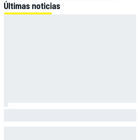
Últimas noticias
El CEO de Porsche confirma que el 718 eléctrico seguirá
adelante