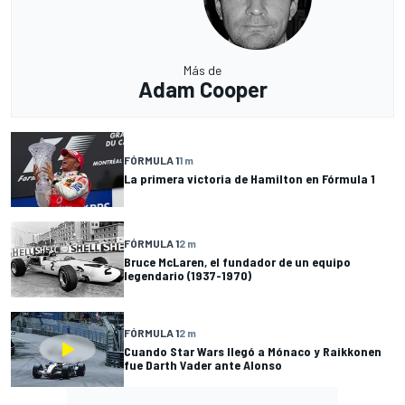
Más de
Adam Cooper
FÓRMULA 1
1 m
La primera victoria de Hamilton en Fórmula 1
FÓRMULA 1
2 m
Bruce McLaren, el fundador de un equipo
legendario (1937-1970)
FÓRMULA 1
2 m
Cuando Star Wars llegó a Mónaco y Raikkonen
fue Darth Vader ante Alonso