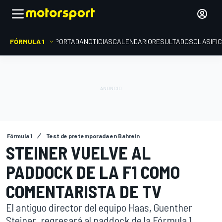
FÓRMULA 1
PORTADA
NOTICIAS
CALENDARIO
RESULTADOS
CLASIFI
Fórmula 1
Test de pretemporada en Bahrein
STEINER VUELVE AL
PADDOCK DE LA F1 COMO
COMENTARISTA DE TV
El antiguo director del equipo Haas, Guenther
Steiner, regresará al paddock de la Fórmula 1