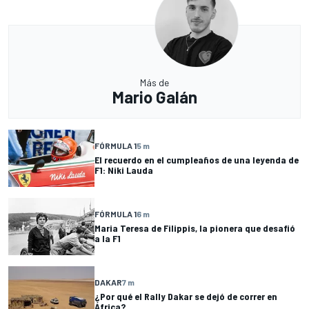
Más de
Mario Galán
FÓRMULA 1
5 m
El recuerdo en el cumpleaños de una leyenda de
F1: Niki Lauda
FÓRMULA 1
6 m
Maria Teresa de Filippis, la pionera que desafió
a la F1
DAKAR
7 m
¿Por qué el Rally Dakar se dejó de correr en
África?