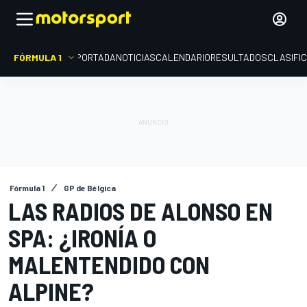
FÓRMULA 1
PORTADA
NOTICIAS
CALENDARIO
RESULTADOS
CLASIFI
Fórmula 1
GP de Bélgica
LAS RADIOS DE ALONSO EN
SPA: ¿IRONÍA O
MALENTENDIDO CON
ALPINE?