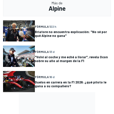
Más de
Alpine
FÓRMULA 1
22 h
Briatore no encuentra explicación: "No sé por
qué Alpine no gana"
FÓRMULA 1
3 d
"Volví al coche y me eché a llorar", revela Ocon
sobre su año al margen de la F1
FÓRMULA 1
6 d
Duelos en carrera en la F1 2026: ¿qué piloto le
gana a su compañero?