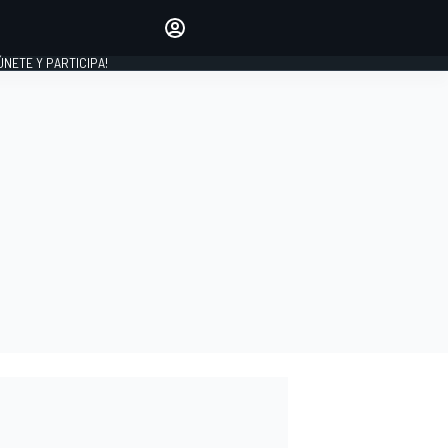
Haz que tu voz se escuche
comentando los artículos
 ÚNETE Y PARTICIPA!
INICIAR SESIÓN
EDICIÓN
ESPAÑA