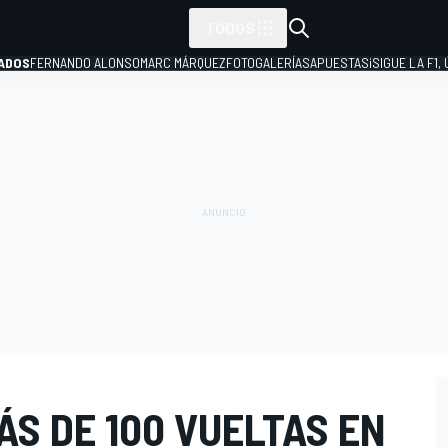
TODOS
ADOS
FERNANDO ALONSO
MARC MÁRQUEZ
FOTOGALERÍAS
APUESTAS
¡SIGUE LA F1,
P
S DE 100 VUELTAS EN