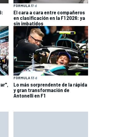
FÓRMULA 1
7 d
6:
El cara a cara entre compañeros
en clasificación en la F1 2026: ya
sin imbatidos
FÓRMULA 1
3 d
ar",
Lo más sorprendente de la rápida
y gran transformación de
Antonelli en F1