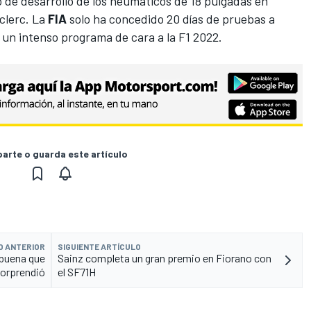
o de desarrollo de los neumáticos de 18 pulgadas en
clerc
. La
FIA
solo ha concedido 20 días de pruebas a
bo un intenso programa de cara a la F1 2022.
rte o guarda este artículo
O ANTERIOR
SIGUIENTE ARTÍCULO
 buena que
Sainz completa un gran premio en Fiorano con
sorprendió
el SF71H