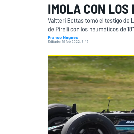
IMOLA CON LOS P
INDYCAR
WRC
Valtteri Bottas tomó el testigo de
de Pirelli con los neumáticos de 18"
Franco Nugnes
Editado:
19 feb 2022, 6:49
WEC
FÓRMULA E