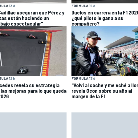
ULA 1
3 d
FÓRMULA 1
5 d
Cadillac aseguran que Pérez y
Duelos en carrera en la F1 202
tas están haciendo un
¿qué piloto le gana a su
abajo espectacular"
compañero?
FÓRMULA 1
3 d
ULA 1
2 h
"Volví al coche y me eché a llor
cedes revela su estrategia
revela Ocon sobre su año al
 las mejoras para lo que queda
margen de la F1
2026