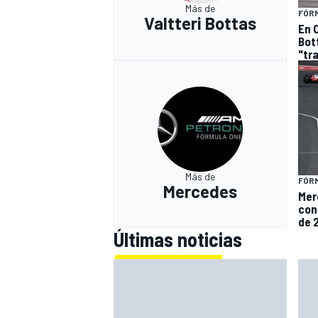
Más de
FÓRM
Valtteri Bottas
En 
Bot
"tr
Más de
FÓRM
Mercedes
Mer
con
de 
Últimas noticias