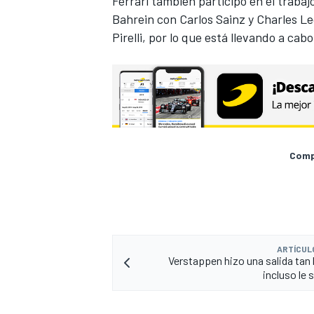
Ferrari
también participó en el trabaj
Bahrein con
Carlos Sainz
y
Charles Le
Pirelli, por lo que está llevando a ca
Compa
MÁS CATEGORÍAS
ARTÍCUL
Verstappen hizo una salida tan
incluso le 