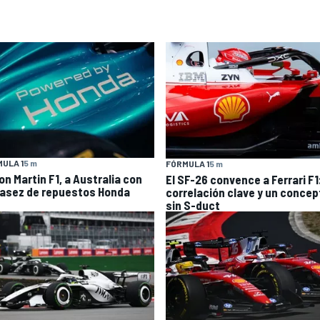
ULA 1
5 m
FÓRMULA 1
5 m
on Martin F1, a Australia con
El SF-26 convence a Ferrari F1
asez de repuestos Honda
correlación clave y un concep
sin S-duct