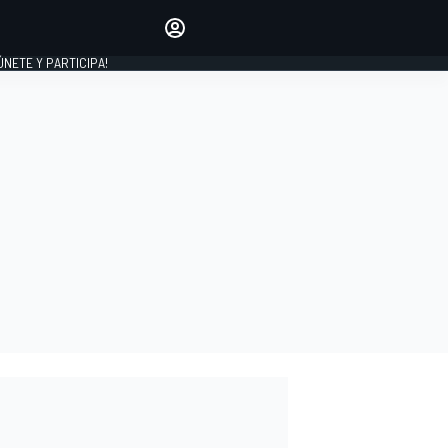
Haz que tu voz se escuche
comentando los artículos
 ÚNETE Y PARTICIPA!
INICIAR SESIÓN
EDICIÓN
ESPAÑA