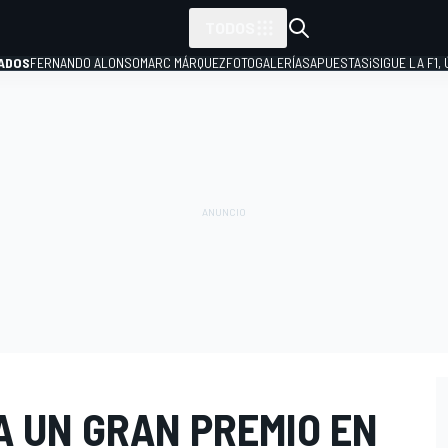
TODOS
ADOS
FERNANDO ALONSO
MARC MÁRQUEZ
FOTOGALERÍAS
APUESTAS
¡SIGUE LA F1,
P
A UN GRAN PREMIO EN