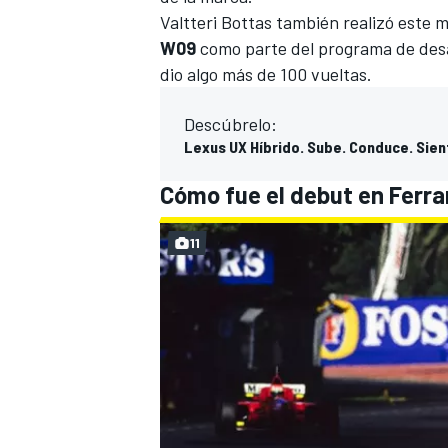
Valtteri Bottas
también realizó este m
W09
como parte del programa de desar
dio algo
más de 100 vueltas
.
Descúbrelo:
Lexus UX Híbrido. Sube. Conduce. Sien
Cómo fue el debut en Ferrar
11
MÁS CATEGORÍAS