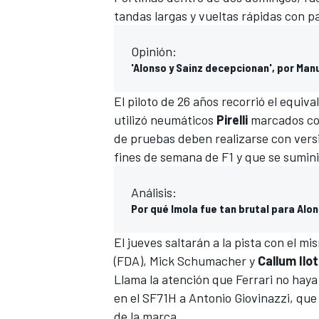
tandas largas y vueltas rápidas con p
Opinión:
'Alonso y Sainz decepcionan', por Man
El piloto de 26 años recorrió el equiv
utilizó neumáticos
Pirelli
marcados con 
de pruebas deben realizarse con versi
fines de semana de
F1
y que se sumini
Análisis:
Por qué Imola fue tan brutal para Alon
El jueves saltarán a la pista con el m
(FDA),
Mick Schumacher
y
Callum Ilot
Llama la atención que Ferrari no haya 
en el SF71H a
Antonio Giovinazzi
, que
de la marca.