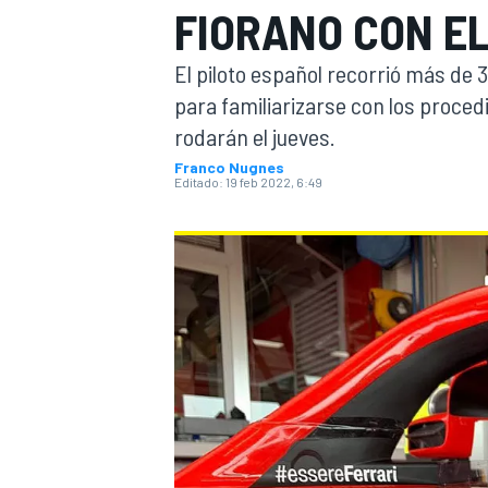
FIORANO CON EL
INDYCAR
WRC
El piloto español recorrió más de 
para familiarizarse con los proced
rodarán el jueves.
Franco Nugnes
Editado:
19 feb 2022, 6:49
WEC
FÓRMULA E