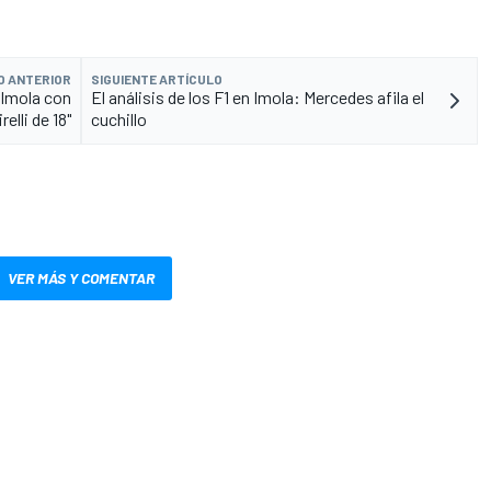
O ANTERIOR
SIGUIENTE ARTÍCULO
 Imola con
El análisis de los F1 en Imola: Mercedes afila el
relli de 18"
cuchillo
VER MÁS Y COMENTAR