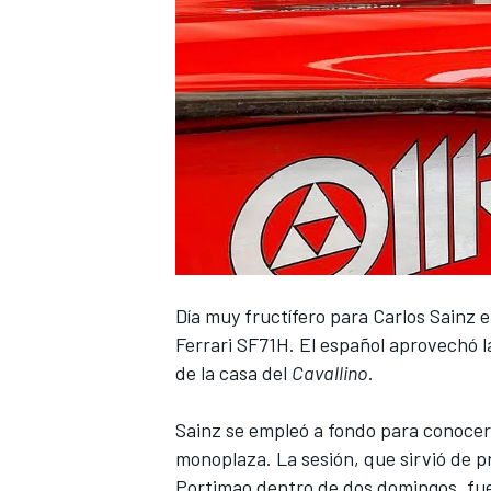
Día muy fructífero para
Carlos Sainz
e
Ferrari SF71H
. El español aprovechó l
de la casa del
Cavallino
.
Sainz se empleó a fondo para conocer 
monoplaza. La sesión, que sirvió de p
Portimao dentro de dos domingos, fue