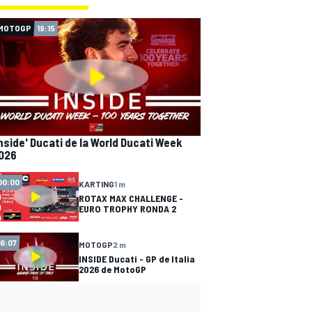
MOTOGP
19:15
Inside' Ducati de la World Ducati Week
026
00:00
KARTING
1 m
ROTAX MAX CHALLENGE -
EURO TROPHY RONDA 2
16:07
MOTOGP
2 m
INSIDE Ducati - GP de Italia
2026 de MotoGP