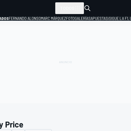
TODOS
ADOS
FERNANDO ALONSO
MARC MÁRQUEZ
FOTOGALERÍAS
APUESTAS
¡SIGUE LA F1,
P
y Price