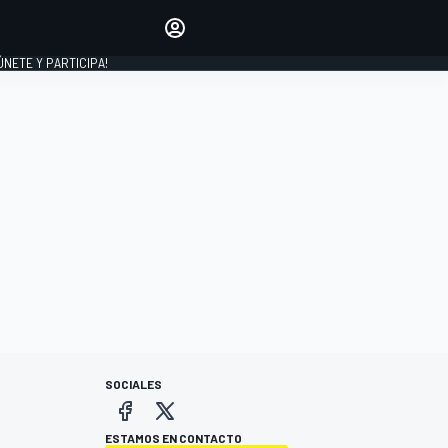
Haz que tu voz se escuche
comentando los artículos
 ÚNETE Y PARTICIPA!
INICIAR SESIÓN
EDICIÓN
ESPAÑA
SOCIALES
ESTAMOS EN CONTACTO