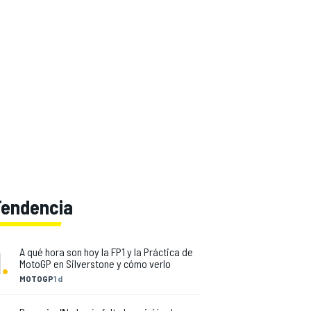
Tendencia
1
.
A qué hora son hoy la FP1 y la Práctica de
MotoGP en Silverstone y cómo verlo
MOTOGP
1 d