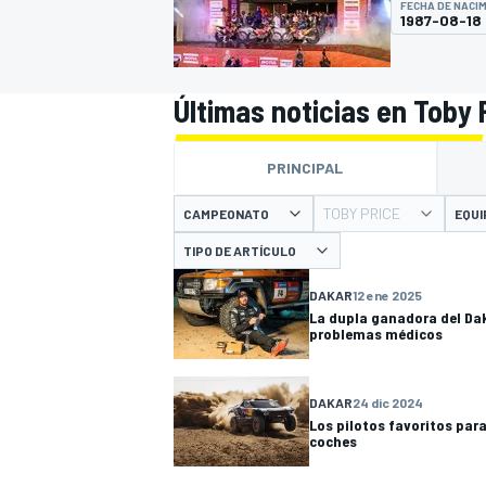
FECHA DE NACI
1987-08-18
INDYCAR
WRC
Últimas noticias en Toby 
PRINCIPAL
TOBY PRICE
CAMPEONATO
EQUI
TIPO DE ARTÍCULO
DAKAR
12 ene 2025
La dupla ganadora del Dak
problemas médicos
WEC
FÓRMULA E
DAKAR
24 dic 2024
Los pilotos favoritos para
coches