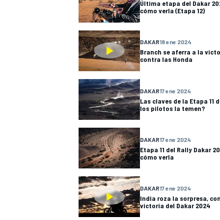
Última etapa del Dakar 202
cómo verla (Etapa 12)
DAKAR
18 ene 2024
Branch se aferra a la vict
contra las Honda
DAKAR
17 ene 2024
Las claves de la Etapa 11 
los pilotos la temen?
DAKAR
17 ene 2024
Etapa 11 del Rally Dakar 20
cómo verla
DAKAR
17 ene 2024
India roza la sorpresa, co
victoria del Dakar 2024