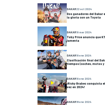
DAKAR
22 oct 2024
Dos ganadores del Dakar 
la gloria con un Toyota
DAKAR
19 mar 2024
Toby Price anuncia que KT
lamenta
DAKAR
19 ene 2024
Clasificación final del Da
tiempos (coches, motos y
DAKAR
19 ene 2024
¡Ricky Brabec conquista e
vez en 2024!
DAKAR
18 ene 2024