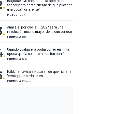
2
.
Bagnaia: "No hacía falta la opinión de
Stoner para darse cuenta de que pilotaba
una Ducati diferente"
MOTOGP
20 h
3
.
Análisis: por qué la F1 2027 será una
revolución mucho mayor de lo que parece
FÓRMULA 1
1 h
4
.
Cuando cualquiera podía correr en F1: la
época que la comercialización borró
FÓRMULA 1
2 h
5
.
Häkkinen avisa a McLaren de que fichar a
Verstappen sería un error
FÓRMULA 1
31 min