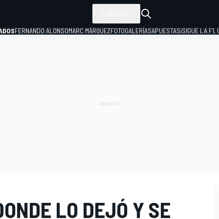
TODOS
ADOS
FERNANDO ALONSO
MARC MÁRQUEZ
FOTOGALERÍAS
APUESTAS
¡SIGUE LA F1,
P
DONDE LO DEJÓ Y SE