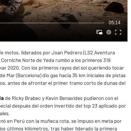
05:14
de motos, liderados por
Joan Pedrero
(LS2 Aventura
la Corniche Norte de Yeda rumbo a los primeros 319
kar 2020
. Con los primeros rayos del sol queriendo tocar
t de Mar (Barcelona) dio gas hacia 35 km iniciales de pistas
cos, antes de afrontar el primer tramo corto de dunas del
da
de
Ricky Brabec
y Kevin Benavides pudieron con el
pecial después del orden invertido del top 23 aplicado por
sales.
anó en Perú
con la muñeca rota, se impuso en meta por
os últimos kilómetros, tras haber liderado la primera