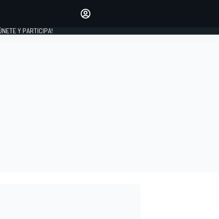
Haz que tu voz se escuche
comentando los artículos
 ÚNETE Y PARTICIPA!
INICIAR SESIÓN
EDICIÓN
ESPAÑA