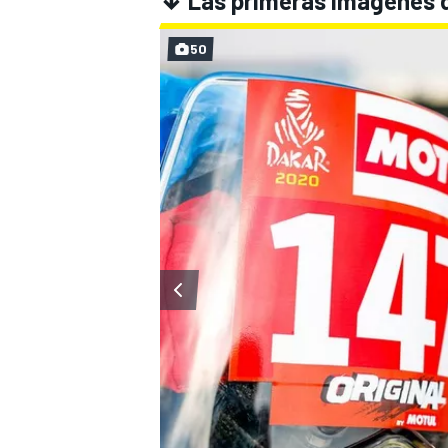
↓
Las primeras imágenes 
50