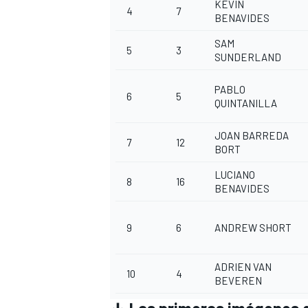
KEVIN
4
7
BENAVIDES
SAM
5
3
SUNDERLAND
PABLO
6
5
QUINTANILLA
JOAN BARREDA
7
12
BORT
LUCIANO
8
16
BENAVIDES
9
6
ANDREW SHORT
ADRIEN VAN
10
4
BEVEREN