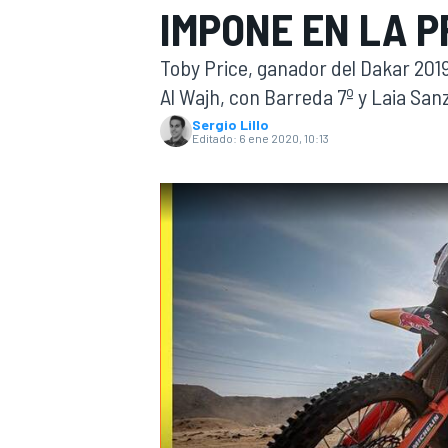
IMPONE EN LA P
INDYCAR
WRC
Toby Price, ganador del Dakar 201
Al Wajh, con Barreda 7º y Laia Sanz,
Sergio Lillo
Editado:
6 ene 2020, 10:13
WEC
FÓRMULA E