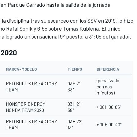
en Parque Cerrado hasta la salida de la jornada
 la disciplina tras su escarceo con los SSV en 2019, lo hizo
no Rafal Sonik y 6:55 sobre Tomas Kubiena. El único
 ha logrado un sensacional 9º puesto, a 31:05 del ganador.
r 2020
MARCA-MODELO
TIEMPO
DIFERENCIA
(penalizado
RED BULL KTM FACTORY
03H 21'
con dos
TEAM
33''
minutos)
MONSTER ENERGY
03H 21'
+ 00H 00' 05''
HONDA TEAM 2020
38''
RED BULL KTM FACTORY
03H 22'
+ 00H 00' 40''
TEAM
13''