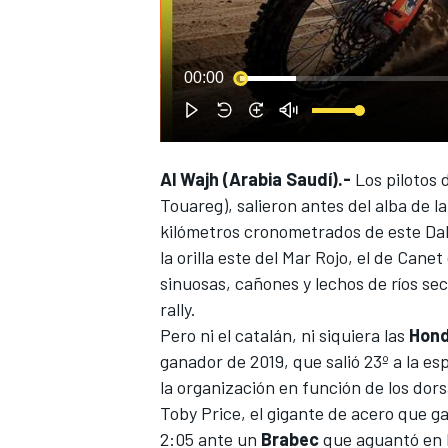
00:00
Al Wajh (Arabia Saudí).-
Los pilotos 
Touareg), salieron antes del alba de 
kilómetros cronometrados de este
Da
la orilla este del Mar Rojo, el de Cane
sinuosas, cañones y lechos de ríos se
rally.
Pero ni el catalán, ni siquiera las
Hon
ganador de 2019, que salió 23º a la es
la organización en función de los dor
Toby Price, el gigante de acero que g
2:05 ante un
Brabec
que aguantó en l