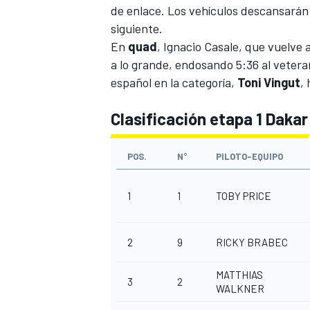
de enlace. Los vehículos descansarán 
siguiente.
En
quad
, Ignacio Casale, que vuelve a
a lo grande, endosando 5:36 al vetera
español en la categoría,
Toni
Vingut
,
Clasificación etapa 1 Daka
POS.
N°
PILOTO-EQUIPO
MÁS CATEGORÍAS
1
1
TOBY PRICE
2
9
RICKY BRABEC
MATTHIAS
3
2
WALKNER