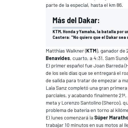
parte de la especial, hasta el km 86.
Más del Dakar:
KTM, Honda y Yamaha, la batalla por 
Castera: "No quiero que el Dakar sea u
Matthias Walkner (
KTM
), ganador de
Benavides
, cuarto, a 4:31. Sam Sunde
El primer español fue
Joan Barreda
(H
de los seis días que se entregará el r
de salida para tratar de empezar a ma
Laia Sanz
completó una gran primera 
parciales, y acabando finalmente 21ª,
meta y Lorenzo Santolino (Sherco), qu
problema de batería en torno al kiló
El lunes comenzará la
Súper Marath
trabajar 10 minutos en sus motos al lle