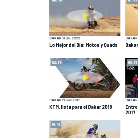
DAKAR
31 dic 2022
DAKAR
Lo Mejor del Día: Motos y Quads
Dakar
02:38
00:31
DAKAR
21 nov 2017
DAKAR
KTM, lista para el Dakar 2018
Entre
2017
01:41