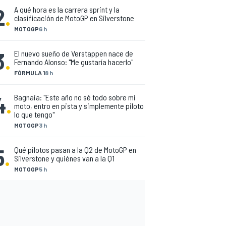
2
.
A qué hora es la carrera sprint y la
clasificación de MotoGP en Silverstone
MOTOGP
6 h
3
.
El nuevo sueño de Verstappen nace de
Fernando Alonso: "Me gustaría hacerlo"
FÓRMULA 1
8 h
4
.
Bagnaia: "Este año no sé todo sobre mi
moto, entro en pista y simplemente piloto
lo que tengo"
MOTOGP
3 h
5
.
Qué pilotos pasan a la Q2 de MotoGP en
Silverstone y quiénes van a la Q1
MOTOGP
5 h