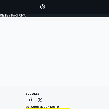
Haz que tu voz se escuche
comentando los artículos
 ÚNETE Y PARTICIPA!
INICIAR SESIÓN
EDICIÓN
ESPAÑA
SOCIALES
ESTAMOS EN CONTACTO