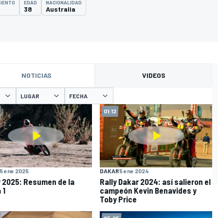
MIENTO
EDAD
NACIONALIDAD
38
Australia
NOTICIAS
VIDEOS
LUGAR
FECHA
01:12
5 ene 2025
DAKAR
5 ene 2024
 2025: Resumen de la
Rally Dakar 2024: así salieron el
 1
campeón Kevin Benavides y
Toby Price
05:05