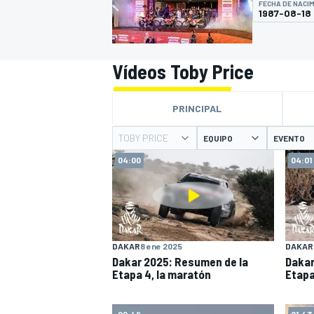
FECHA DE NACI
1987-08-18
INDYCAR
WRC
Vídeos Toby Price
PRINCIPAL
TOBY PRICE
EQUIPO
EVENTO
04:00
04:01
WEC
FÓRMULA E
DAKAR
8 ene 2025
DAKAR
Dakar 2025: Resumen de la
Dakar
Etapa 4, la maratón
Etapa
00:49
01:43