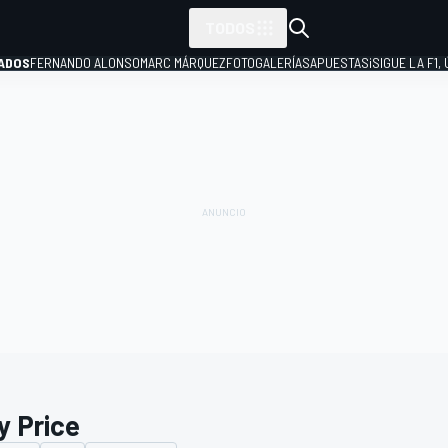
TODOS
ADOS
FERNANDO ALONSO
MARC MÁRQUEZ
FOTOGALERÍAS
APUESTAS
¡SIGUE LA F1,
P
y Price