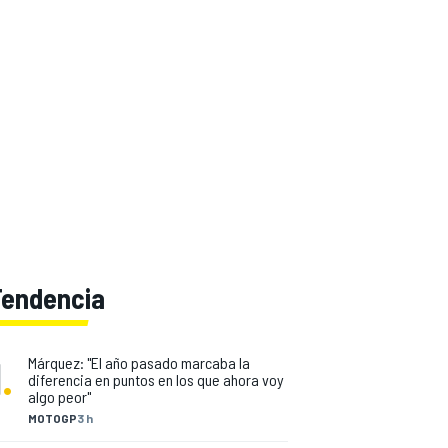
Tendencia
1
.
Márquez: "El año pasado marcaba la
diferencia en puntos en los que ahora voy
algo peor"
MOTOGP
3 h