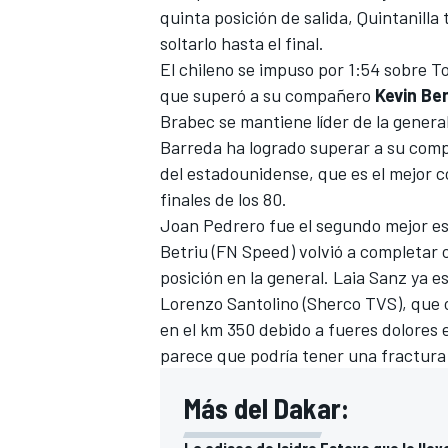
quinta posición de salida, Quintanilla 
soltarlo hasta el final.
El chileno se impuso por 1:54 sobre T
que superó a su compañero
Kevin Be
Brabec se mantiene líder de la general
Barreda ha logrado superar a su co
del estadounidense, que es el mejor 
finales de los 80.
Joan Pedrero fue el segundo mejor esp
Betriu (FN Speed) volvió a completar 
posición en la general. Laia Sanz ya e
Lorenzo Santolino
(Sherco TVS), que 
en el km 350 debido a fueres dolores
parece que podría tener una fractura 
Más del Dakar:
La odisea de Isidre Esteve que le lle