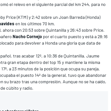
tomó el relevo en el siguiente parcial del km 244, para no
oby Price (KTM) y 2:42 sobre un
Joan Barreda
(Honda)
navides
en los últimos 70 km.
, ahora con 20:53 sobre Quintanilla y 26:43 sobre Price.
mpañero
Nacho Cornejo
por el cuarto puesto y está a 28:16
colocado para devolver a Honda una gloria que data de
añol, tras acabar 12º, a 10:36 de Quintanilla. Jaume
otra gran etapa dentro del top 15 y mantiene la misma
s 17ª, a 23 minutos de la posición que ocupa su pareja.
ocupaba el puesto 14º de la general, tuvo que abandonar
 en su brazo tras una compresión. Aunque no se ha caído,
de cúbito y radio.
va a abandonar el Dakar