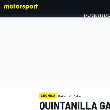
ENLACES DESTAC
FÓRMULA 1
MOTOG
CRÓNICA
Dakar
Dakar
QUINTANILLA G