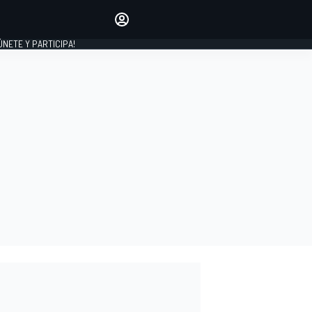
Haz que tu voz se escuche
comentando los artículos
 ÚNETE Y PARTICIPA!
INICIAR SESIÓN
EDICIÓN
ESPAÑA