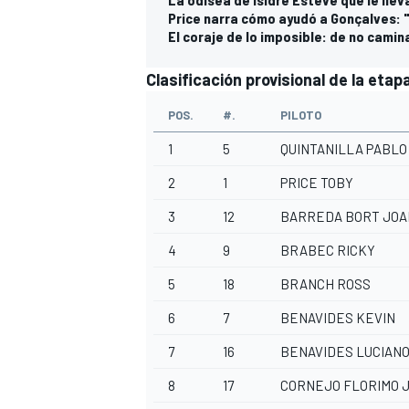
Price narra cómo ayudó a Gonçalves: 
El coraje de lo imposible: de no camina
Clasificación provisional de la eta
POS.
#.
PILOTO
1
5
QUINTANILLA PABLO
2
1
PRICE TOBY
3
12
BARREDA BORT JOA
MÁS CATEGORÍAS
4
9
BRABEC RICKY
5
18
BRANCH ROSS
6
7
BENAVIDES KEVIN
7
16
BENAVIDES LUCIAN
8
17
CORNEJO FLORIMO J