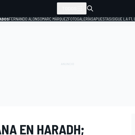
TODOS
ADOS
FERNANDO ALONSO
MARC MÁRQUEZ
FOTOGALERÍAS
APUESTAS
¡SIGUE LA F1,
P
ANA EN HARADH;