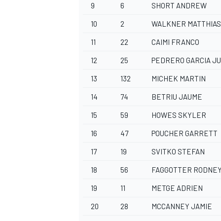
9
6
SHORT ANDREW
10
2
WALKNER MATTHIAS
11
22
CAIMI FRANCO
12
25
PEDRERO GARCIA J
13
132
MICHEK MARTIN
14
74
BETRIU JAUME
15
59
HOWES SKYLER
16
47
POUCHER GARRETT
17
19
SVITKO STEFAN
18
56
FAGGOTTER RODNE
19
11
METGE ADRIEN
20
28
MCCANNEY JAMIE