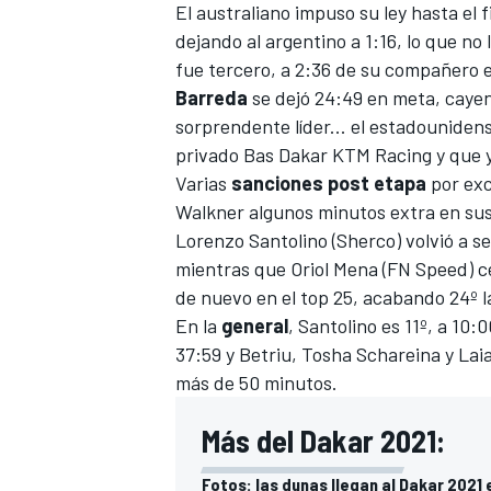
El australiano impuso su ley hasta el f
dejando al argentino a 1:16, lo que no 
fue tercero, a 2:36 de su compañero 
Barreda
se dejó 24:49 en meta, cayend
sorprendente líder... el estadouniden
privado Bas Dakar KTM Racing y que ya
Varias
sanciones post etapa
por exc
Walkner algunos minutos extra en sus
Lorenzo Santolino
(Sherco) volvió a s
mientras que
Oriol Mena
(FN Speed) ce
MÁS CATEGORÍAS
de nuevo en el top 25, acabando 24º l
En la
general
, Santolino es 11º, a 10:
37:59 y Betriu, Tosha Schareina y Lai
más de 50 minutos.
Más del Dakar 2021:
Fotos: las dunas llegan al Dakar 2021