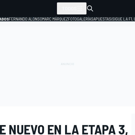
TODOS
ADOS
FERNANDO ALONSO
MARC MÁRQUEZ
FOTOGALERÍAS
APUESTAS
¡SIGUE LA F1,
P
E NUEVO EN LA ETAPA 3,