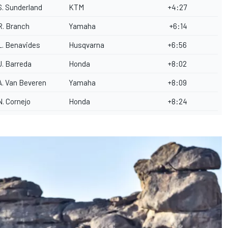
S. Sunderland
KTM
+4:27
R. Branch
Yamaha
+6:14
L. Benavides
Husqvarna
+6:56
J. Barreda
Honda
+8:02
A. Van Beveren
Yamaha
+8:09
N. Cornejo
Honda
+8:24