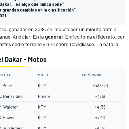
Dakar... es algo que nunca soñé"
r grandes cambios en la clasificación"
2021
asso, ganador en 2019, se impuso por un minuto ante el
Manuel Andújar. En la
general
, Enrico toma el liderato, con
rtes cedió terreno y 6:41 sobre Cavigliasso. La batalla
el Dakar - Motos
PILOTO
MOTO
TIEMPO/DIF.
. Price
KTM
3h33:23
K. Benavides
Honda
+3:16
M. Walkner
KTM
+4:36
S. Howes
KTM
+7:16
S. Sunderland
KTM
+8:24