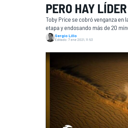
PERO HAY LÍDE
INDYCAR
WRC
Toby Price se cobró venganza en la 
etapa y endosando más de 20 minu
Sergio Lillo
Editado:
7 ene 2021, 11:53
WEC
FÓRMULA E