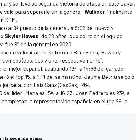
inal y se llevó su segunda victoria de etapa en este Dakar,
le vale para superarle en la general.
Walkner
finalmente
en KTM.
o al 8º puesto de la general, a 8:02 del nuevo y
se
Skyler
Howes
, de 28 años, que corre en el equipo
 fue 9º en la general en 2020.
eso de velocidad les valieron a Benavides, Howes y
 tiempos (dos, dos y uno, respectivamente).
er el mejor español, acabando 13º, a 14:56 del ganador,
rró el top 15, a 1:11 del salmantino. Jaume Betriu se coló
a jornada, con
Laia Sanz
(GasGas), 26ª.
00 del líder; Mena es 15º, a 16:23; Joan Pedrero es 23º, a
a completan la representación española en el top 29, a
 en la segunda etapa