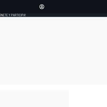
Haz que tu voz se escuche
comentando los artículos
 ÚNETE Y PARTICIPA!
INICIAR SESIÓN
EDICIÓN
ESPAÑA