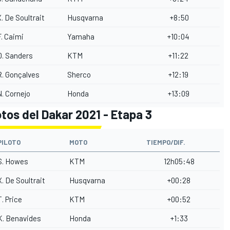
X. De Soultrait
Husqvarna
+8:50
F. Caimi
Yamaha
+10:04
D. Sanders
KTM
+11:22
R. Gonçalves
Sherco
+12:19
N. Cornejo
Honda
+13:09
tos del Dakar 2021 - Etapa 3
PILOTO
MOTO
TIEMPO/DIF.
S. Howes
KTM
12h05:48
X. De Soultrait
Husqvarna
+00:28
T. Price
KTM
+00:52
K. Benavides
Honda
+1:33