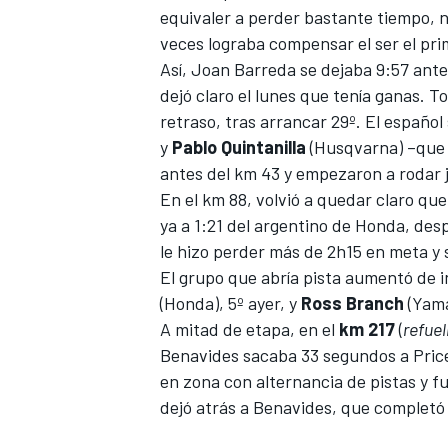
equivaler a perder bastante tiempo, 
veces lograba compensar el ser el prim
Así,
Joan Barreda
se dejaba 9:57 ant
dejó claro el lunes que tenía ganas.
To
retraso, tras arrancar 29º. El españo
y
Pablo Quintanilla
(Husqvarna) –que 
antes del km 43 y empezaron a rodar 
En el km 88, volvió a quedar claro que
ya a 1:21 del argentino de Honda, desp
le hizo perder más de 2h15 en meta y 
El grupo que abría pista aumentó de 
(Honda), 5º ayer, y
Ross
Branch
(Yama
A mitad de etapa, en el
km 217
(
refuel
Benavides sacaba 33 segundos a Price
en zona con alternancia de pistas y f
dejó atrás a Benavides, que completó 