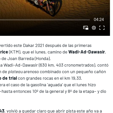
04:24
vertido este
Dakar 2021
después de las primeras
rice
(KTM), que el lunes, camino de
Wadi-Ad-Dawasir
,
 de Joan Barreda (Honda).
o a Wadi-Ad-Dawasir (630 km, 403 cronometrados), contó
m de
plateau
arenoso combinado con un pequeño cañón
de trial
con grandes rocas en el km 19,33.
iera
el caso de la gasolina 'aguada'
que el lunes hizo
asta entonces 10º de la general y 8º de la etapa– y dio
43
, volvió a quedar claro que abrir pista este año va a