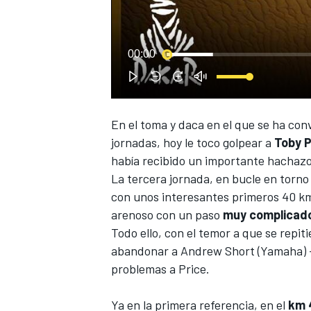
00:00
En el toma y daca en el que se ha con
jornadas, hoy le toco golpear a
Toby P
había recibido un
importante hachazo
La tercera jornada, en bucle en torn
con unos interesantes primeros 40 k
arenoso con un paso
muy complicado 
Todo ello, con el temor a que se repit
abandonar a Andrew Short (Yamaha) –h
problemas a Price.
Ya en la primera referencia, en el
km 