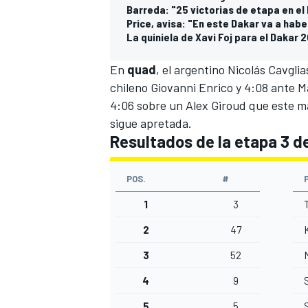
Barreda: "25 victorias de etapa en el 
Price, avisa: "En este Dakar va a habe
La quiniela de Xavi Foj para el Dakar 
En
quad
, el argentino Nicolás Cavgli
chileno Giovanni Enrico y 4:08 ante 
4:06 sobre un Alex Giroud que este ma
sigue apretada.
Resultados de la etapa 3 d
POS.
#
1
3
T
2
47
3
52
4
9
5
5