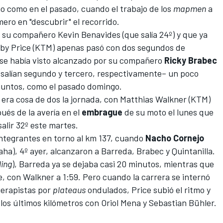
no como en el pasado,
cuando el trabajo de los
mapmen
a
ero en "descubrir" el recorrido.
e su compañero
Kevin Benavides
(que salía 24º) y que ya
by Price
(KTM) apenas pasó con dos segundos de
l se había visto alcanzado por su compañero
Ricky
Brabec
salían segundo y tercero, respectivamente– un poco
juntos, como el pasado domingo.
 era cosa de dos la jornada, con
Matthias Walkner
(KTM)
ués de la avería en el
embrague
de su moto el lunes que
salir 32º este martes.
integrantes en torno al km 137, cuando
Nacho
Cornejo
ha), 4º ayer, alcanzaron a Barreda, Brabec y Quintanilla.
ling
), Barreda ya se dejaba casi 20 minutos, mientras que
, con Walkner a 1:59. Pero cuando la carrera se internó
uerapistas por
plateaus
ondulados, Price subió el ritmo y
los últimos kilómetros con Oriol Mena y Sebastian Bühler.