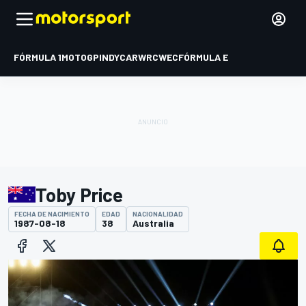
FÓRMULA 1
MOTOGP
INDYCAR
WRC
WEC
FÓRMULA E
Toby Price
FECHA DE NACIMIENTO
EDAD
NACIONALIDAD
1987-08-18
38
Australia