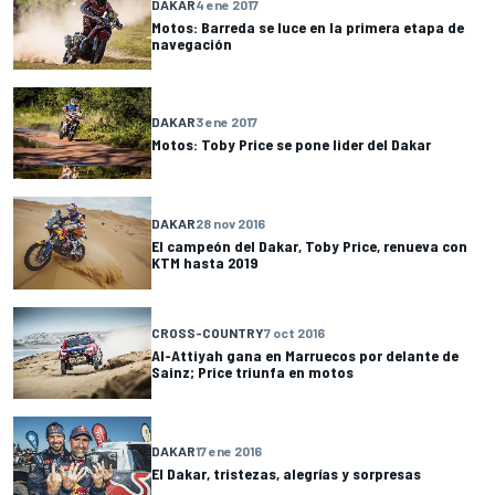
DAKAR
4 ene 2017
Motos: Barreda se luce en la primera etapa de
navegación
DAKAR
3 ene 2017
Motos: Toby Price se pone lider del Dakar
DAKAR
28 nov 2016
El campeón del Dakar, Toby Price, renueva con
KTM hasta 2019
CROSS-COUNTRY
7 oct 2016
Al-Attiyah gana en Marruecos por delante de
Sainz; Price triunfa en motos
DAKAR
17 ene 2016
El Dakar, tristezas, alegrías y sorpresas