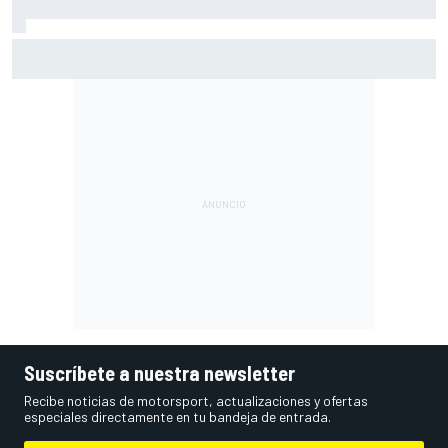
SEAT amplía la Nave A-122 con 57 nuevos coches
históricos
Suscríbete a nuestra newsletter
Recibe noticias de motorsport, actualizaciones y ofertas
especiales directamente en tu bandeja de entrada.