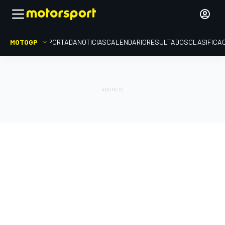
MOTOGP
PORTADA
NOTICIAS
CALENDARIO
RESULTADOS
CLASIFICA