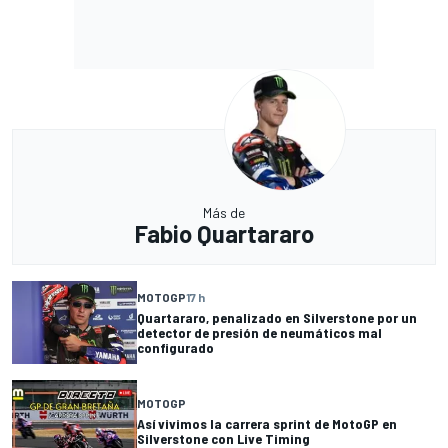
Más de
Fabio Quartararo
MOTOGP
17 h
Quartararo, penalizado en Silverstone por un
detector de presión de neumáticos mal
configurado
MOTOGP
Así vivimos la carrera sprint de MotoGP en
Silverstone con Live Timing