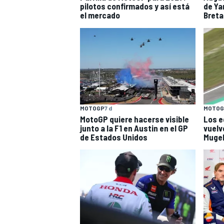
pilotos confirmados y así está
de Ya
el mercado
Bret
MOTOGP
7 d
MOTOG
MotoGP quiere hacerse visible
Los e
junto a la F1 en Austin en el GP
vuelv
de Estados Unidos
Mugel