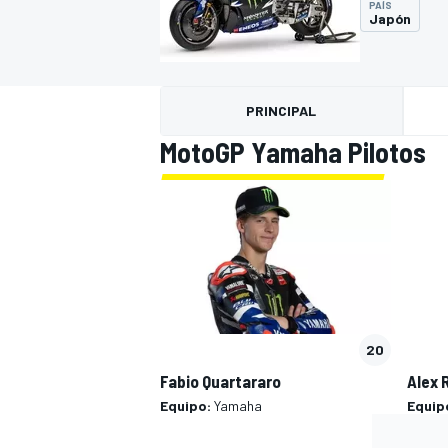
PAÍS
Japón
INDYCAR
WRC
PRINCIPAL
MotoGP Yamaha Pilotos
20
WEC
FÓRMULA E
Fabio Quartararo
Alex 
Equipo:
Yamaha
Equip