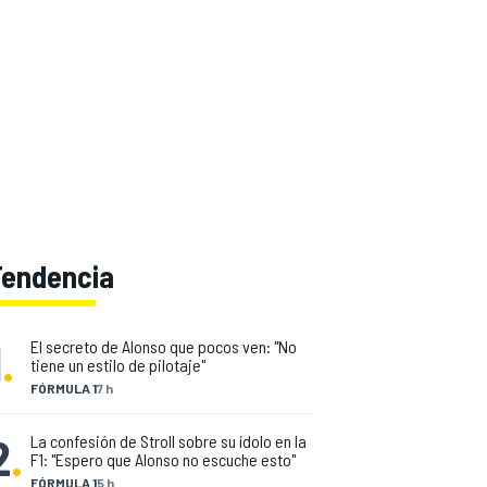
Tendencia
1
.
El secreto de Alonso que pocos ven: "No
tiene un estilo de pilotaje"
FÓRMULA 1
7 h
2
.
La confesión de Stroll sobre su ídolo en la
F1: "Espero que Alonso no escuche esto"
FÓRMULA 1
5 h