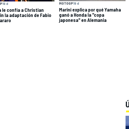
MOTOGP
19 d
P
19 d
Marini explica por qué Yamaha
 le confía a Christian
ganó a Honda la "copa
in la adaptación de Fabio
japonesa" en Alemania
araro
Ú