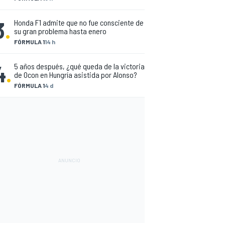
3
.
Honda F1 admite que no fue consciente de
su gran problema hasta enero
FÓRMULA 1
14 h
4
.
5 años después, ¿qué queda de la victoria
de Ocon en Hungría asistida por Alonso?
FÓRMULA 1
4 d