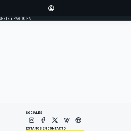
Haz que tu voz se escuche
comentando los artículos
 ÚNETE Y PARTICIPA!
INICIAR SESIÓN
EDICIÓN
ESPAÑA
SOCIALES
ESTAMOS EN CONTACTO