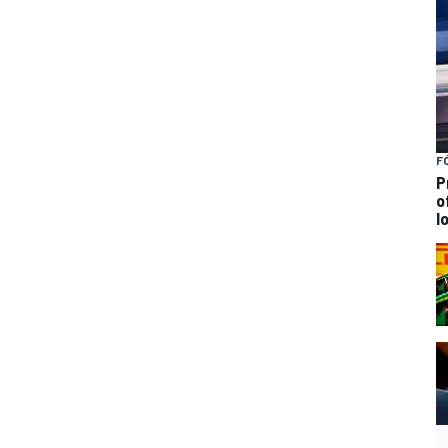
F
P
o
l