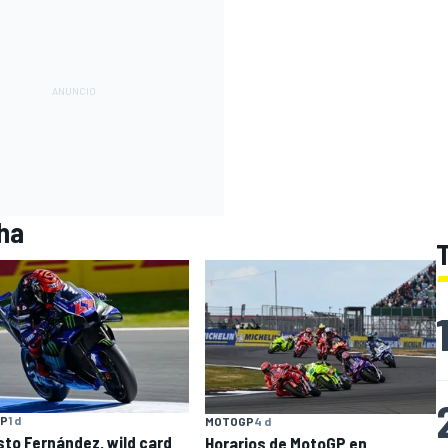
ha
P
1 d
MOTOGP
4 d
to Fernández, wild card
Horarios de MotoGP en