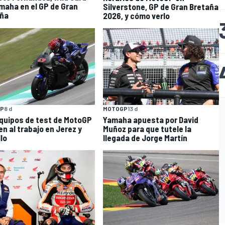
maha en el GP de Gran
Silverstone, GP de Gran Bretaña
aña
2026, y cómo verlo
MOTOGP
13 d
P
8 d
Yamaha apuesta por David
quipos de test de MotoGP
Muñoz para que tutele la
en al trabajo en Jerez y
llegada de Jorge Martín
lo