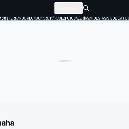
TODOS
ADOS
FERNANDO ALONSO
MARC MÁRQUEZ
FOTOGALERÍAS
APUESTAS
¡SIGUE LA F1,
P
maha