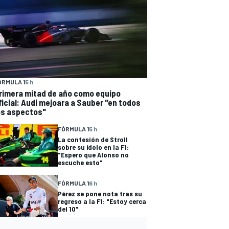
ÓRMULA 1
5 h
rimera mitad de año como equipo
ficial: Audi mejoara a Sauber "en todos
os aspectos"
FÓRMULA 1
5 h
La confesión de Stroll
sobre su ídolo en la F1:
"Espero que Alonso no
escuche esto"
FÓRMULA 1
6 h
Pérez se pone nota tras su
regreso a la F1: "Estoy cerca
del 10"