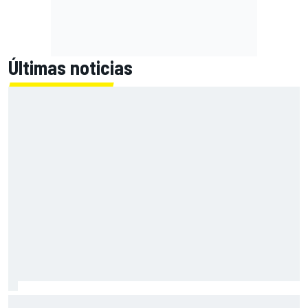
Últimas noticias
MotoGP en DIRECTO: la carrera sprint y clasificación en