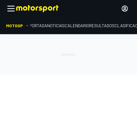
MOTOGP
PORTADA
NOTICIAS
CALENDARIO
RESULTADOS
CLASIFICA