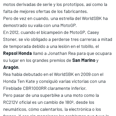
motos derivadas de serie y los prototipos, así como la
falta de mejores ofertas de los fabricantes.
Pero de vez en cuando, una estrella del WorldSBK ha
demostrado su valía con una MotoGP.
En 2012, cuando el bicampeón de MotoGP,
Casey
Stoner
, se vio obligado a perderse tres carreras a mitad
de temporada debido a una lesión en el tobillo, el
Repsol Honda
llamó a
Jonathan Rea
para que ocupara
su lugar en los grandes premios de
San Marino
y
Aragón
.
Rea había debutado en el WorldSBK en 2009 con el
Honda Ten Kate y consiguió varias victorias con una
Fireblade CBR1000RR claramente inferior.
Pero pasar de una superbike a una moto como la
RC212V oficial es un cambio de 180º, desde los
neumáticos, cómo calentarlos, la electrónica o los
frenos. Y eso sin mencionar los problemas que tuvo la