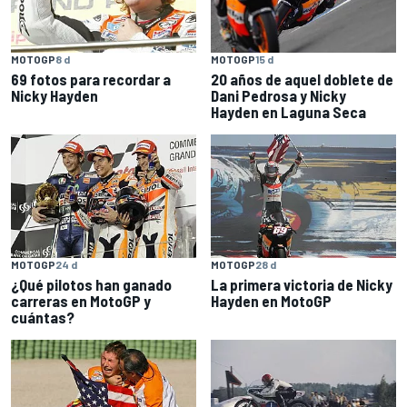
MOTOGP
8 d
MOTOGP
15 d
69 fotos para recordar a
20 años de aquel doblete de
Nicky Hayden
Dani Pedrosa y Nicky
Hayden en Laguna Seca
MOTOGP
24 d
MOTOGP
28 d
¿Qué pilotos han ganado
La primera victoria de Nicky
carreras en MotoGP y
Hayden en MotoGP
cuántas?