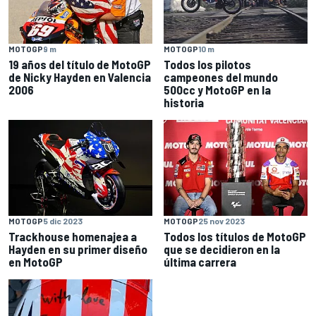
MOTOGP
9 m
MOTOGP
10 m
19 años del título de MotoGP
Todos los pilotos
de Nicky Hayden en Valencia
campeones del mundo
2006
500cc y MotoGP en la
historia
MOTOGP
5 dic 2023
MOTOGP
25 nov 2023
Trackhouse homenajea a
Todos los títulos de MotoGP
Hayden en su primer diseño
que se decidieron en la
en MotoGP
última carrera