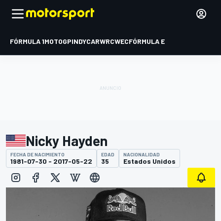
FÓRMULA 1
MOTOGP
INDYCAR
WRC
WEC
FÓRMULA E
Nicky Hayden
FECHA DE NACIMIENTO
EDAD
NACIONALIDAD
1981-07-30 - 2017-05-22
35
Estados Unidos